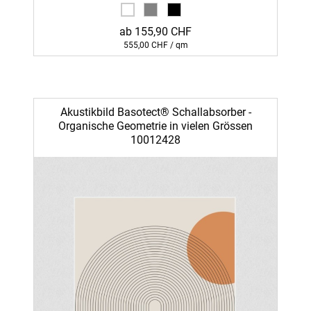
ab 155,90 CHF
555,00 CHF / qm
Akustikbild Basotect® Schallabsorber -
Organische Geometrie in vielen Grössen
10012428