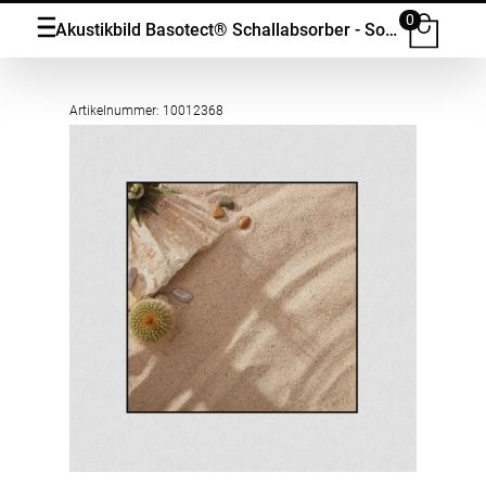
0
Akustikbild Basotect® Schallabsorber - Sommerstrand mit Steinen, Kakteen und Kies. in vielen Grössen
Artikelnummer: 10012368