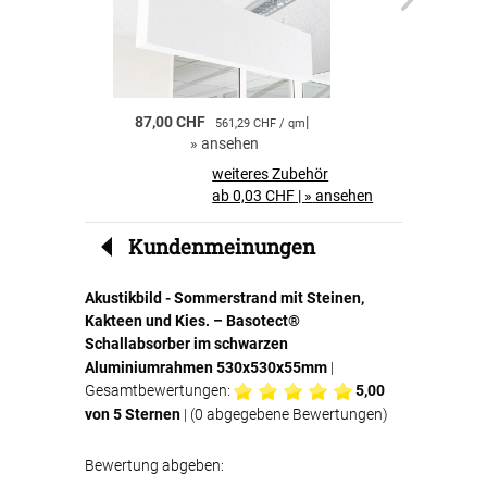
einfach in den Textilspannrahmen eingelegt
und sorgt anschliessend für eine effektive
Schallabsorption.
Akustikbilder für Zuhause
87,00 CHF
|
55,00 CHF
561,29 CHF / qm
Akustikbilder sind ideal für private Räume.
»
ansehen
»
a
Neben der dekorativen Wirkung profitieren Sie
von einer
spürbaren Verbesserung der
weiteres Zubehör
Raumakustik und des Wohnkomforts
.
ab 0,03 CHF
|
»
ansehen
Perfekt für Büros und Geschäftsräume
Kundenmeinungen
Auch in Büros, Konferenzräumen oder
Wartebereichen sind Akustikbilder eine clevere
Akustikbild - Sommerstrand mit Steinen,
Lösung. Sie
reduzieren störenden Nachhall
,
Kakteen und Kies. – Basotect®
verbessern die Verständlichkeit von
Gesprächen und schaffen eine angenehmere
Schallabsorber im schwarzen
Arbeitsatmosphäre.
Aluminiumrahmen 530x530x55mm
|
Gesamtbewertungen:
5,00
Ihre Vorteile auf einen Blick
von 5 Sternen
| (
0
abgegebene Bewertungen)
Bewertung abgeben:
hochwertiger Textildruck