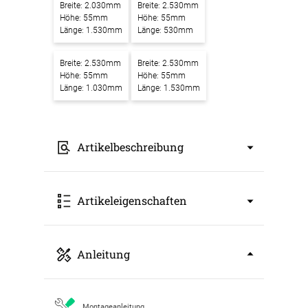
Breite: 2.030mm
Breite: 2.530mm
Höhe: 55mm
Höhe: 55mm
Länge: 1.530mm
Länge: 530mm
Breite: 2.530mm
Breite: 2.530mm
Höhe: 55mm
Höhe: 55mm
Länge: 1.030mm
Länge: 1.530mm
Artikelbeschreibung
Akustikbilder mit Motiv Sommerstrand mit
Artikeleigenschaften
Steinen, Kakteen und Kies. – Ein Kunstwerk
für bessere Raumakustik
Unsere
Akustikbilder mit Motiv Sommerstrand
Art: Akustikbild
Anleitung
mit Steinen, Kakteen und Kies.
verbinden
Breite: 530mm
modernes Design mit effektiver
Höhe: 55mm
Schallabsorption. Sie setzen nicht nur einen
Länge: 530mm
stilvollen Blickfang in Ihren Räumen, sondern
Farbbezeichnung: schwarz RAL 9005
Montageanleitung