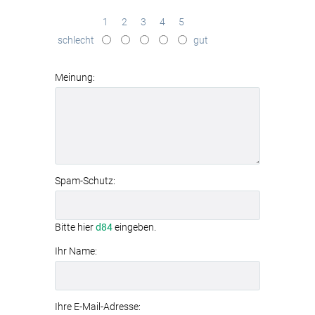
Sommerstrand mit Steinen, Kakteen
und Kies.
in brillanter Qualität
1
2
3
4
5
effektive
Schallabsorption
schlecht
gut
(Absorptionsklasse B)
werkzeuglose Montage
dank
Textilspannrahmen
Meinung:
modernes
Aluminiumrahmen-System
Spam-Schutz:
Bitte hier
d84
eingeben.
Ihr Name:
Ihre E-Mail-Adresse: