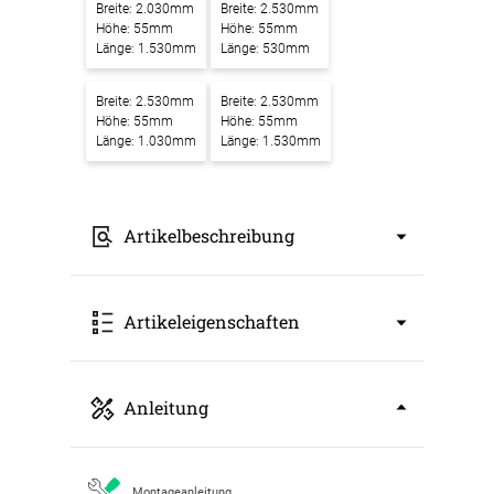
Breite: 2.030mm
Breite: 2.530mm
Höhe: 55mm
Höhe: 55mm
Länge: 1.530mm
Länge: 530mm
Breite: 2.530mm
Breite: 2.530mm
Höhe: 55mm
Höhe: 55mm
Länge: 1.030mm
Länge: 1.530mm
Artikelbeschreibung
Akustikbilder mit Motiv Frankfurter Skyline
Artikeleigenschaften
am Main – Ein Kunstwerk für bessere
Raumakustik
Unsere
Akustikbilder mit Motiv Frankfurter
Art: Akustikbild
Anleitung
Skyline am Main
verbinden modernes Design
Breite: 530mm
mit effektiver Schallabsorption. Sie setzen nicht
Höhe: 55mm
nur einen stilvollen Blickfang in Ihren Räumen,
Länge: 530mm
sondern verbessern gleichzeitig spürbar die
Farbbezeichnung: grau eloxiert
Montageanleitung