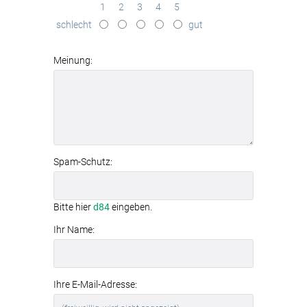
(Absorptionsklasse B)
1
2
3
4
5
werkzeuglose Montage
dank
schlecht
gut
Textilspannrahmen
modernes
Aluminiumrahmen-System
Meinung:
Spam-Schutz:
Bitte hier
d84
eingeben.
Ihr Name:
Ihre E-Mail-Adresse: