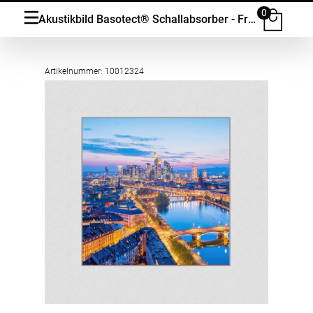
0
Akustikbild Basotect® Schallabsorber - Frankfurter Skyline am Main in vielen Grössen
Artikelnummer: 10012324