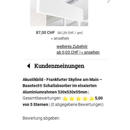
Schallabsorption.
Akustikbilder für Zuhause
Akustikbilder sind ideal für private Räume.
Neben der dekorativen Wirkung profitieren Sie
87,00 CHF
|
55,00 CHF
561,29 CHF / qm
von einer
spürbaren Verbesserung der
»
ansehen
»
a
Raumakustik und des Wohnkomforts
.
weiteres Zubehör
Perfekt für Büros und Geschäftsräume
ab 0,03 CHF
|
»
ansehen
Auch in Büros, Konferenzräumen oder
Wartebereichen sind Akustikbilder eine clevere
Kundenmeinungen
Lösung. Sie
reduzieren störenden Nachhall
,
verbessern die Verständlichkeit von
Akustikbild - Frankfurter Skyline am Main –
Gesprächen und schaffen eine angenehmere
Basotect® Schallabsorber im eloxierten
Arbeitsatmosphäre.
Aluminiumrahmen 530x530x55mm
|
Ihre Vorteile auf einen Blick
Gesamtbewertungen:
5,00
von 5 Sternen
| (
0
abgegebene Bewertungen)
hochwertiger Textildruck Frankfurter
Bewertung abgeben:
Skyline am Main
in brillanter Qualität
effektive
Schallabsorption