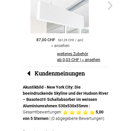
verleihen.
Der
Basotect® G+ Akustikschaumstoff
wird
einfach in den Textilspannrahmen eingelegt
und sorgt anschliessend für eine effektive
Schallabsorption.
87,00 CHF
|
55,00 CHF
561,29 CHF / qm
Akustikbilder für Zuhause
»
ansehen
»
a
Akustikbilder sind ideal für private Räume.
Neben der dekorativen Wirkung profitieren Sie
weiteres Zubehör
von einer
spürbaren Verbesserung der
ab 0,03 CHF
|
»
ansehen
Raumakustik und des Wohnkomforts
.
Kundenmeinungen
Perfekt für Büros und Geschäftsräume
Auch in Büros, Konferenzräumen oder
Akustikbild - New York City: Die
Wartebereichen sind Akustikbilder eine clevere
beeindruckende Skyline und der Hudson River
Lösung. Sie
reduzieren störenden Nachhall
,
verbessern die Verständlichkeit von
– Basotect® Schallabsorber im weissen
Gesprächen und schaffen eine angenehmere
Aluminiumrahmen 530x530x55mm
|
Arbeitsatmosphäre.
Gesamtbewertungen:
5,00
von 5 Sternen
| (
0
abgegebene Bewertungen)
Ihre Vorteile auf einen Blick