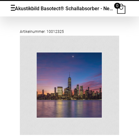
0
Akustikbild Basotect® Schallabsorber - New York City: Die beeindruckende Skyline und der Hudson River in vielen Grössen
Artikelnummer: 10012325