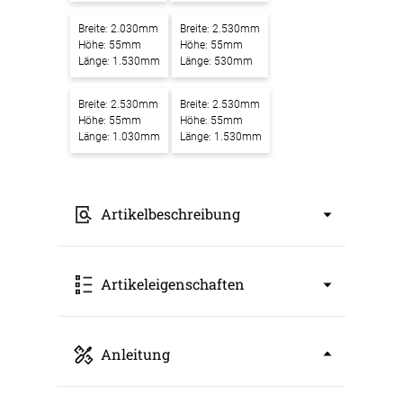
Breite: 2.030mm
Breite: 2.530mm
Höhe: 55mm
Höhe: 55mm
Länge: 1.530mm
Länge: 530mm
Breite: 2.530mm
Breite: 2.530mm
Höhe: 55mm
Höhe: 55mm
Länge: 1.030mm
Länge: 1.530mm
Artikelbeschreibung
Akustikbilder mit Motiv New York City: Die
Artikeleigenschaften
beeindruckende Skyline und der Hudson River
– Ein Kunstwerk für bessere Raumakustik
Unsere
Akustikbilder mit Motiv New York City:
Art: Akustikbild
Anleitung
Die beeindruckende Skyline und der Hudson
Breite: 530mm
River
verbinden modernes Design mit effektiver
Höhe: 55mm
Schallabsorption. Sie setzen nicht nur einen