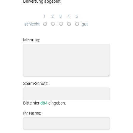
Bewertung abgeben:
hochwertiger Textildruck New York
City: Die beeindruckende Skyline und
1
2
3
4
5
der Hudson River
in brillanter Qualität
schlecht
gut
effektive
Schallabsorption
(Absorptionsklasse B)
werkzeuglose Montage
dank
Meinung:
Textilspannrahmen
modernes
Aluminiumrahmen-System
Spam-Schutz:
Bitte hier
d84
eingeben.
Ihr Name: