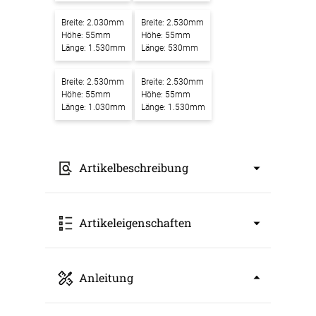
Breite: 2.030mm
Breite: 2.530mm
Höhe: 55mm
Höhe: 55mm
Länge: 1.530mm
Länge: 530mm
Breite: 2.530mm
Breite: 2.530mm
Höhe: 55mm
Höhe: 55mm
Länge: 1.030mm
Länge: 1.530mm
Artikelbeschreibung
Akustikbilder mit Motiv Bodiam Castle: Eine
Artikeleigenschaften
mittelalterliche Festung in majestätischer
Schönheit – Ein Kunstwerk für bessere
Raumakustik
Art: Akustikbild
Anleitung
Unsere
Akustikbilder mit Motiv Bodiam
Breite: 530mm
Castle: Eine mittelalterliche Festung in
Höhe: 55mm
majestätischer Schönheit
verbinden