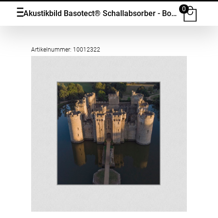
0
Akustikbild Basotect® Schallabsorber - Bodiam Castle: Eine mittelalterliche Festung in majestätischer Schönheit in vielen Grössen
Artikelnummer: 10012322