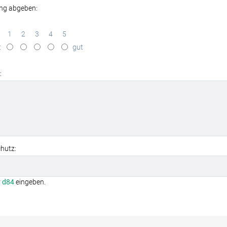
ng abgeben:
1
2
3
4
5
t
gut
:
hutz:
r
d84
eingeben.