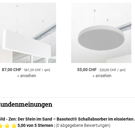
87,00 CHF
|
55,00 CHF
|
561,29 CHF / qm
220,00 CHF / qm
»
ansehen
»
ansehen
undenmeinungen
bild - Zen: Der Stein im Sand – Basotect® Schallabsorber im eloxie
5,00
von 5 Sternen
| (
0
abgegebene Bewertungen)