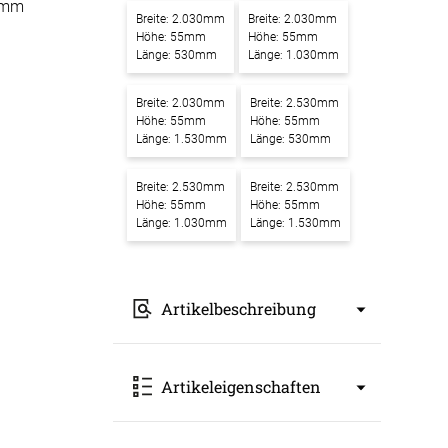
0mm
Breite: 2.030mm
Breite: 2.030mm
-Absorber Schaum
Höhe: 55mm
Höhe: 55mm
otect
Länge: 530mm
Länge: 1.030mm
r Raumakustik-
Breite: 2.030mm
Breite: 2.530mm
te
Höhe: 55mm
Höhe: 55mm
Länge: 1.530mm
Länge: 530mm
Breite: 2.530mm
Breite: 2.530mm
Höhe: 55mm
Höhe: 55mm
Länge: 1.030mm
Länge: 1.530mm
Artikelbeschreibung
Akustikbilder mit Motiv Zen: Der Stein
Artikeleigenschaften
im Sand – Ein Kunstwerk für bessere
Raumakustik
Unsere
Akustikbilder mit Motiv Zen: