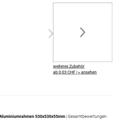
schallabsorbierenden
Basotect® G+ Schaumstoff
Der Stoffdruck ist rundum mit einer
Gummilippe (Keder)
konfektioniert.
Dadurch lässt sich der Druck
werkzeuglos in den
Aluminiumrahmen einsetzen
.
Gleichzeitig können Sie das Motiv
jederzeit austauschen und Ihrem
Raum schnell einen neuen Look
weiteres Zubehör
verleihen.
ab 0,03 CHF
|
»
ansehen
Der
Basotect® G+
Akustikschaumstoff
wird einfach in
den Textilspannrahmen eingelegt und
sorgt anschliessend für eine effektive
Schallabsorption.
Akustikbilder für Zuhause
rten Aluminiumrahmen 530x530x55mm
| Gesamtbewertungen:
Akustikbilder sind ideal für private
Räume. Neben der dekorativen