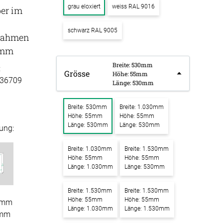
grau eloxiert
weiss RAL 9016
ber im
k Raum in Raum
ssen
schwarz RAL 9005
Tischdecke
k Tischtrennwand
rahmen
fertigung
5mm
k Trennwand
schdecken
Breite: 530mm
rössen
Stoffe
:
Grösse
k Wandpaneel
Höhe: 55mm
36709
fertigung
Länge: 530mm
r
bild
kostoffe
rössen
Breite: 530mm
Breite: 1.030mm
bild mit
Höhe: 55mm
Höhe: 55mm
r
motiv
Länge: 530mm
Länge: 530mm
ung:
kpinnwand
Breite: 1.030mm
Breite: 1.530mm
Höhe: 55mm
Höhe: 55mm
Länge: 1.030mm
Länge: 530mm
kschaumstoffe
Breite: 1.530mm
Breite: 1.530mm
aum Platten
Höhe: 55mm
Höhe: 55mm
0mm
Länge: 1.030mm
Länge: 1.530mm
5mm
stik Absorber