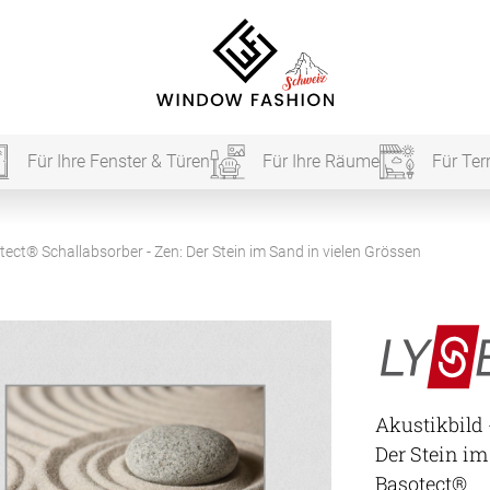
Für Ihre Fenster & Türen
Für Ihre Räume
Für Ter
Für Ihr
tect® Schallabsorber - Zen: Der Stein im Sand in vielen Grössen
vorhang
Akustik
Akustikbild 
Akusti
Der Stein i
Akusti
ardinen
Basotect®