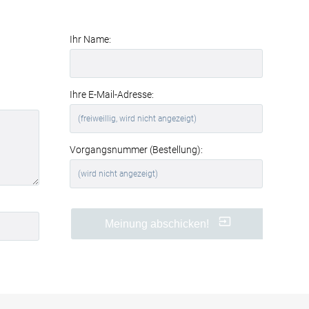
Wirkung profitieren Sie von einer
spürbaren Verbesserung der
Raumakustik und des Wohnkomforts
.
Ihr Name:
Perfekt für Büros und
Geschäftsräume
Auch in Büros, Konferenzräumen oder
Ihre E-Mail-Adresse:
Wartebereichen sind Akustikbilder eine
clevere Lösung. Sie
reduzieren
störenden Nachhall
, verbessern die
Verständlichkeit von Gesprächen und
Vorgangsnummer (Bestellung):
schaffen eine angenehmere
Arbeitsatmosphäre.
Ihre Vorteile auf einen Blick
Meinung abschicken!
hochwertiger Textildruck Zen:
Der Stein im Sand
in brillanter
Qualität
effektive
Schallabsorption
(Absorptionsklasse B)
werkzeuglose Montage
dank