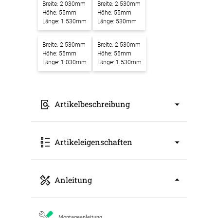
Breite: 2.030mm
Breite: 2.530mm
Höhe: 55mm
Höhe: 55mm
Länge: 1.530mm
Länge: 530mm
Breite: 2.530mm
Breite: 2.530mm
Höhe: 55mm
Höhe: 55mm
Länge: 1.030mm
Länge: 1.530mm
Artikelbeschreibung
Akustikbilder mit Motiv Beautiful sunrise over
Artikeleigenschaften
lake covered with water lily – Ein Kunstwerk
für bessere Raumakustik
Unsere
Akustikbilder mit Motiv Beautiful
Art: Akustikbild
Anleitung
sunrise over lake covered with water lily
Breite: 530mm
verbinden modernes Design mit effektiver
Höhe: 55mm
Schallabsorption. Sie setzen nicht nur einen
Länge: 530mm
stilvollen Blickfang in Ihren Räumen, sondern
Farbbezeichnung: weiss RAL 9016
Montageanleitung