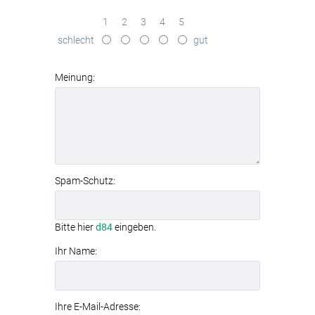
sunrise over lake covered with water
lily
in brillanter Qualität
1
2
3
4
5
effektive
Schallabsorption
schlecht
gut
(Absorptionsklasse B)
werkzeuglose Montage
dank
Textilspannrahmen
Meinung:
modernes
Aluminiumrahmen-System
Spam-Schutz:
Bitte hier
d84
eingeben.
Ihr Name:
Ihre E-Mail-Adresse: