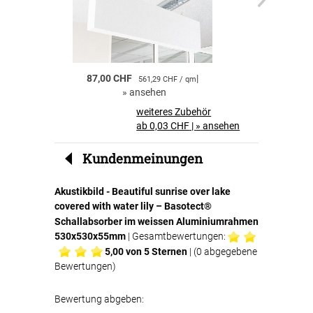
einfach in den Textilspannrahmen eingelegt
und sorgt anschliessend für eine effektive
Schallabsorption.
Akustikbilder für Zuhause
87,00 CHF
|
55,00 CHF
561,29 CHF / qm
Akustikbilder sind ideal für private Räume.
»
ansehen
»
a
Neben der dekorativen Wirkung profitieren Sie
von einer
spürbaren Verbesserung der
weiteres Zubehör
Raumakustik und des Wohnkomforts
.
ab 0,03 CHF
|
»
ansehen
Perfekt für Büros und Geschäftsräume
Kundenmeinungen
Auch in Büros, Konferenzräumen oder
Wartebereichen sind Akustikbilder eine clevere
Akustikbild - Beautiful sunrise over lake
Lösung. Sie
reduzieren störenden Nachhall
,
covered with water lily – Basotect®
verbessern die Verständlichkeit von
Gesprächen und schaffen eine angenehmere
Schallabsorber im weissen Aluminiumrahmen
Arbeitsatmosphäre.
530x530x55mm
| Gesamtbewertungen:
5,00
von 5 Sternen
| (
0
abgegebene
Ihre Vorteile auf einen Blick
Bewertungen)
Bewertung abgeben:
hochwertiger Textildruck Beautiful