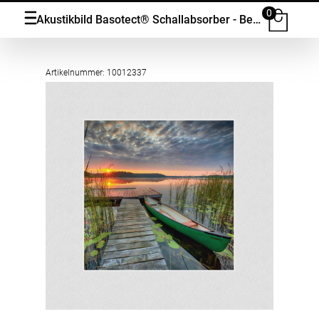
0
Akustikbild Basotect® Schallabsorber - Beautiful sunrise over lake covered with water lily in vielen Grössen
Artikelnummer: 10012337