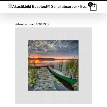
0
Akustikbild Basotect® Schallabsorber - Beautiful sunrise over lake covered with water lily in vielen Grössen
Artikelnummer: 10012337