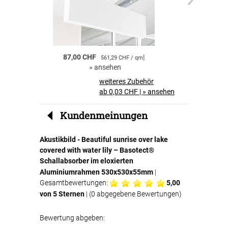
einfach in den Textilspannrahmen eingelegt
und sorgt anschliessend für eine effektive
Schallabsorption.
Akustikbilder für Zuhause
87,00 CHF
|
55,00 CHF
561,29 CHF / qm
Akustikbilder sind ideal für private Räume.
»
ansehen
»
a
Neben der dekorativen Wirkung profitieren Sie
von einer
spürbaren Verbesserung der
weiteres Zubehör
Raumakustik und des Wohnkomforts
.
ab 0,03 CHF
|
»
ansehen
Perfekt für Büros und Geschäftsräume
Kundenmeinungen
Auch in Büros, Konferenzräumen oder
Wartebereichen sind Akustikbilder eine clevere
Akustikbild - Beautiful sunrise over lake
Lösung. Sie
reduzieren störenden Nachhall
,
covered with water lily – Basotect®
verbessern die Verständlichkeit von
Gesprächen und schaffen eine angenehmere
Schallabsorber im eloxierten
Arbeitsatmosphäre.
Aluminiumrahmen 530x530x55mm
|
Gesamtbewertungen:
5,00
Ihre Vorteile auf einen Blick
von 5 Sternen
| (
0
abgegebene Bewertungen)
Bewertung abgeben:
hochwertiger Textildruck Beautiful