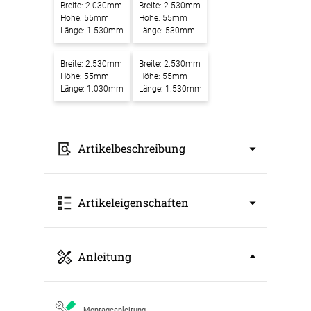
Breite: 2.030mm
Breite: 2.530mm
Höhe: 55mm
Höhe: 55mm
Länge: 1.530mm
Länge: 530mm
Breite: 2.530mm
Breite: 2.530mm
Höhe: 55mm
Höhe: 55mm
Länge: 1.030mm
Länge: 1.530mm
Artikelbeschreibung
Akustikbilder mit Motiv Beautiful sunrise over
Artikeleigenschaften
lake covered with water lily – Ein Kunstwerk
für bessere Raumakustik
Unsere
Akustikbilder mit Motiv Beautiful
Art: Akustikbild
Anleitung
sunrise over lake covered with water lily
Breite: 530mm
verbinden modernes Design mit effektiver
Höhe: 55mm
Schallabsorption. Sie setzen nicht nur einen
Länge: 530mm
stilvollen Blickfang in Ihren Räumen, sondern
Farbbezeichnung: grau eloxiert
Montageanleitung