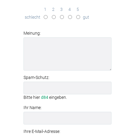
sunrise over lake covered with water
lily
in brillanter Qualität
1
2
3
4
5
effektive
Schallabsorption
schlecht
gut
(Absorptionsklasse B)
werkzeuglose Montage
dank
Textilspannrahmen
Meinung:
modernes
Aluminiumrahmen-System
Spam-Schutz:
Bitte hier
d84
eingeben.
Ihr Name:
Ihre E-Mail-Adresse: