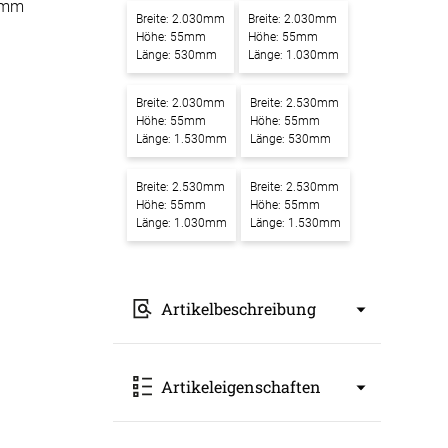
0mm
Breite: 2.030mm
Breite: 2.030mm
-Absorber Schaum
Höhe: 55mm
Höhe: 55mm
otect
Länge: 530mm
Länge: 1.030mm
r Raumakustik-
Breite: 2.030mm
Breite: 2.530mm
te
Höhe: 55mm
Höhe: 55mm
Länge: 1.530mm
Länge: 530mm
Breite: 2.530mm
Breite: 2.530mm
Höhe: 55mm
Höhe: 55mm
Länge: 1.030mm
Länge: 1.530mm
Artikelbeschreibung
Akustikbilder mit Motiv Ruhe - Ein
Artikeleigenschaften
Waldsee im Nebel – Ein Kunstwerk
für bessere Raumakustik
Unsere
Akustikbilder mit Motiv Ruhe -