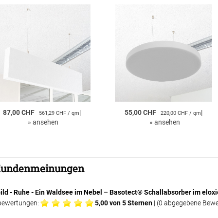
87,00 CHF
|
55,00 CHF
|
561,29 CHF / qm
220,00 CHF / qm
»
ansehen
»
ansehen
undenmeinungen
bild - Ruhe - Ein Waldsee im Nebel – Basotect® Schallabsorber im e
ewertungen:
5,00
von 5 Sternen
| (
0
abgegebene Bewe