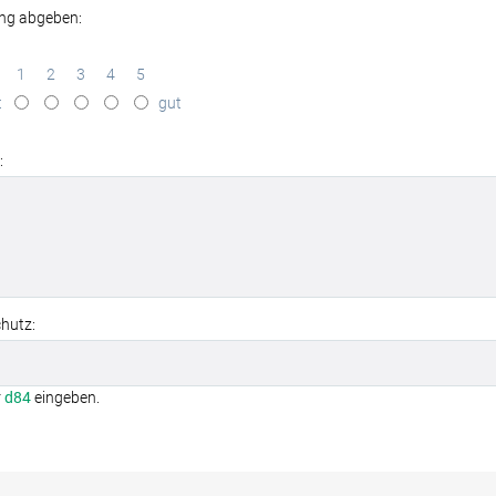
ng abgeben:
1
2
3
4
5
t
gut
:
hutz:
r
d84
eingeben.