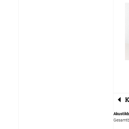
K
Akustik
Gesamtb