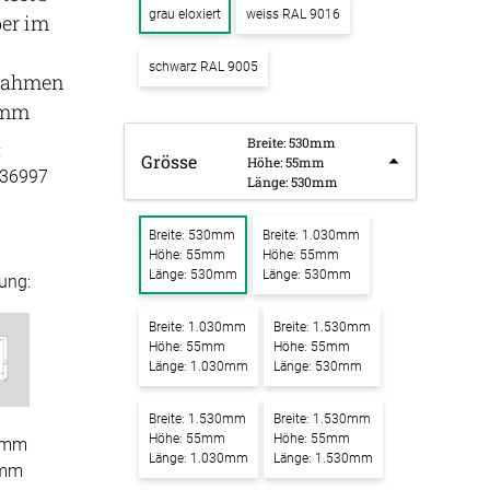
grau eloxiert
weiss RAL 9016
ber im
k Raum in Raum
ssen
schwarz RAL 9005
Tischdecke
k Tischtrennwand
rahmen
fertigung
5mm
k Trennwand
schdecken
Breite: 530mm
rössen
Stoffe
:
Grösse
k Wandpaneel
Höhe: 55mm
36997
fertigung
Länge: 530mm
r
bild
kostoffe
rössen
Breite: 530mm
Breite: 1.030mm
bild mit
Höhe: 55mm
Höhe: 55mm
r
motiv
Länge: 530mm
Länge: 530mm
ung:
kpinnwand
Breite: 1.030mm
Breite: 1.530mm
Höhe: 55mm
Höhe: 55mm
Länge: 1.030mm
Länge: 530mm
kschaumstoffe
Breite: 1.530mm
Breite: 1.530mm
aum Platten
Höhe: 55mm
Höhe: 55mm
0mm
Länge: 1.030mm
Länge: 1.530mm
5mm
stik Absorber