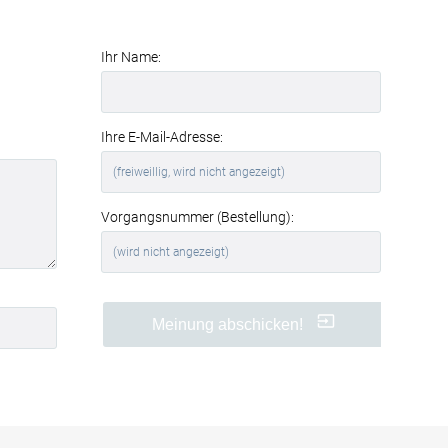
Wirkung profitieren Sie von einer
spürbaren Verbesserung der
Raumakustik und des Wohnkomforts
.
Ihr Name:
Perfekt für Büros und
Geschäftsräume
Auch in Büros, Konferenzräumen oder
Ihre E-Mail-Adresse:
Wartebereichen sind Akustikbilder eine
clevere Lösung. Sie
reduzieren
störenden Nachhall
, verbessern die
Verständlichkeit von Gesprächen und
Vorgangsnummer (Bestellung):
schaffen eine angenehmere
Arbeitsatmosphäre.
Ihre Vorteile auf einen Blick
Meinung abschicken!
hochwertiger Textildruck Ruhe
- Ein Waldsee im Nebel
in
brillanter Qualität
effektive
Schallabsorption
(Absorptionsklasse B)
werkzeuglose Montage
dank