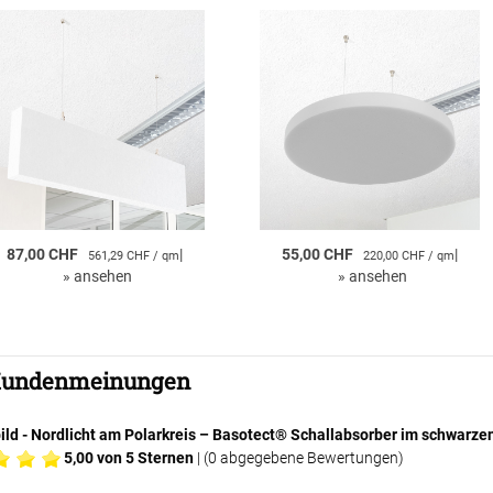
87,00 CHF
|
55,00 CHF
|
561,29 CHF / qm
220,00 CHF / qm
»
ansehen
»
ansehen
undenmeinungen
bild - Nordlicht am Polarkreis – Basotect® Schallabsorber im schw
5,00
von 5 Sternen
| (
0
abgegebene Bewertungen)