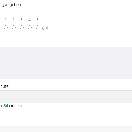
ng abgeben:
1
2
3
4
5
t
gut
:
hutz:
r
d84
eingeben.