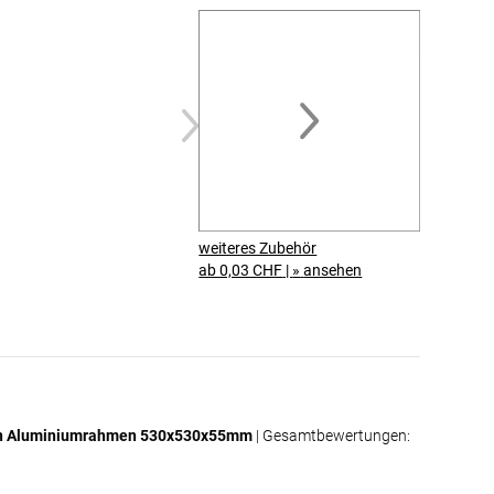
schallabsorbierenden
Basotect® G+ Schaumstoff
Der Stoffdruck ist rundum mit einer
Gummilippe (Keder)
konfektioniert.
Dadurch lässt sich der Druck
werkzeuglos in den
Aluminiumrahmen einsetzen
.
Gleichzeitig können Sie das Motiv
jederzeit austauschen und Ihrem
Raum schnell einen neuen Look
weiteres Zubehör
verleihen.
ab 0,03 CHF
|
»
ansehen
Der
Basotect® G+
Akustikschaumstoff
wird einfach in
den Textilspannrahmen eingelegt und
sorgt anschliessend für eine effektive
Schallabsorption.
Akustikbilder für Zuhause
arzen Aluminiumrahmen 530x530x55mm
| Gesamtbewertungen:
Akustikbilder sind ideal für private
Räume. Neben der dekorativen