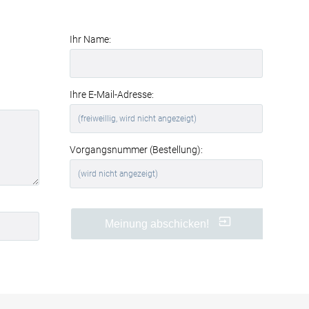
Wirkung profitieren Sie von einer
spürbaren Verbesserung der
Raumakustik und des Wohnkomforts
.
Ihr Name:
Perfekt für Büros und
Geschäftsräume
Auch in Büros, Konferenzräumen oder
Ihre E-Mail-Adresse:
Wartebereichen sind Akustikbilder eine
clevere Lösung. Sie
reduzieren
störenden Nachhall
, verbessern die
Verständlichkeit von Gesprächen und
Vorgangsnummer (Bestellung):
schaffen eine angenehmere
Arbeitsatmosphäre.
Ihre Vorteile auf einen Blick
Meinung abschicken!
hochwertiger Textildruck
Nordlicht am Polarkreis
in
brillanter Qualität
effektive
Schallabsorption
(Absorptionsklasse B)
werkzeuglose Montage
dank