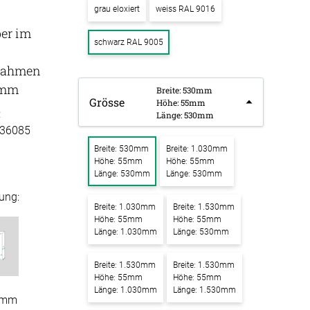
grau eloxiert
weiss RAL 9016
k Raum in Raum
ber im
ssen
schwarz RAL 9005
Tischdecke
k Tischtrennwand
fertigung
rahmen
k Trennwand
schdecken
5mm
Breite: 530mm
rössen
Stoffe
Grösse
k Wandpaneel
Höhe: 55mm
:
fertigung
Länge: 530mm
r
bild
36085
kostoffe
rössen
Breite: 530mm
Breite: 1.030mm
bild mit
Höhe: 55mm
Höhe: 55mm
r
motiv
Länge: 530mm
Länge: 530mm
ung:
kpinnwand
Breite: 1.030mm
Breite: 1.530mm
Höhe: 55mm
Höhe: 55mm
Länge: 1.030mm
Länge: 530mm
kschaumstoffe
Breite: 1.530mm
Breite: 1.530mm
aum Platten
Höhe: 55mm
Höhe: 55mm
Länge: 1.030mm
Länge: 1.530mm
0mm
stik Absorber