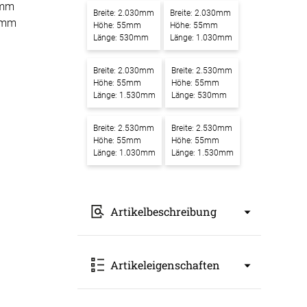
5mm
Breite: 2.030mm
Breite: 2.030mm
-Absorber Schaum
0mm
Höhe: 55mm
Höhe: 55mm
otect
Länge: 530mm
Länge: 1.030mm
r Raumakustik-
Breite: 2.030mm
Breite: 2.530mm
te
Höhe: 55mm
Höhe: 55mm
Länge: 1.530mm
Länge: 530mm
Breite: 2.530mm
Breite: 2.530mm
Höhe: 55mm
Höhe: 55mm
Länge: 1.030mm
Länge: 1.530mm
Artikelbeschreibung
Akustikbilder mit Motiv Nordlicht am
Artikeleigenschaften
Polarkreis – Ein Kunstwerk für
bessere Raumakustik
Unsere
Akustikbilder mit Motiv