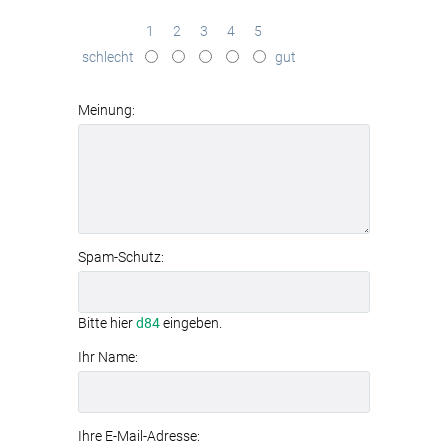
beeindruckende-Felsküste
in brillanter
Qualität
1
2
3
4
5
effektive
Schallabsorption
schlecht
gut
(Absorptionsklasse B)
werkzeuglose Montage
dank
Textilspannrahmen
Meinung:
modernes
Aluminiumrahmen-System
Spam-Schutz:
Bitte hier
d84
eingeben.
Ihr Name:
Ihre E-Mail-Adresse: