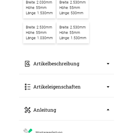
Breite: 2.030mm
Breite: 2.530mm
Höhe: 55mm
Höhe: 55mm
Länge: 1.530mm
Länge: 530mm
Breite: 2.530mm
Breite: 2.530mm
Höhe: 55mm
Höhe: 55mm
Länge: 1.030mm
Länge: 1.530mm
Artikelbeschreibung
Akustikbilder mit Motiv Island-Eine-
Artikeleigenschaften
beeindruckende-Felsküste – Ein Kunstwerk
für bessere Raumakustik
Unsere
Akustikbilder mit Motiv Island-Eine-
Art: Akustikbild
Anleitung
beeindruckende-Felsküste
verbinden
Breite: 530mm
modernes Design mit effektiver
Höhe: 55mm
Schallabsorption. Sie setzen nicht nur einen
Länge: 530mm
stilvollen Blickfang in Ihren Räumen, sondern
Farbbezeichnung: schwarz RAL 9005
Montageanleitung