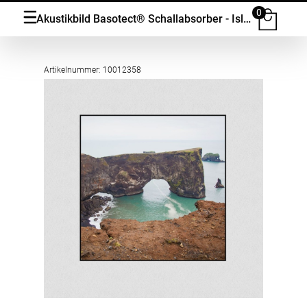
0
Akustikbild Basotect® Schallabsorber - Island-Eine-beeindruckende-Felsküste in vielen Grössen
Artikelnummer: 10012358