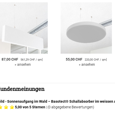
87,00 CHF
|
55,00 CHF
|
561,29 CHF / qm
220,00 CHF / qm
»
ansehen
»
ansehen
undenmeinungen
bild - Sonnenaufgang im Wald – Basotect® Schallabsorber im weiss
5,00
von 5 Sternen
| (
0
abgegebene Bewertungen)