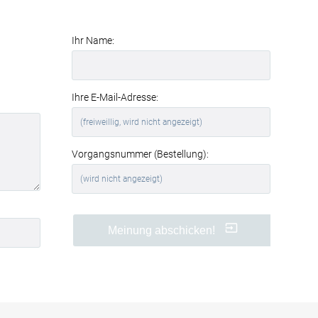
Wirkung profitieren Sie von einer
spürbaren Verbesserung der
Raumakustik und des Wohnkomforts
.
Ihr Name:
Perfekt für Büros und
Geschäftsräume
Auch in Büros, Konferenzräumen oder
Ihre E-Mail-Adresse:
Wartebereichen sind Akustikbilder eine
clevere Lösung. Sie
reduzieren
störenden Nachhall
, verbessern die
Verständlichkeit von Gesprächen und
Vorgangsnummer (Bestellung):
schaffen eine angenehmere
Arbeitsatmosphäre.
Ihre Vorteile auf einen Blick
Meinung abschicken!
hochwertiger Textildruck
Sonnenaufgang im Wald
in
brillanter Qualität
effektive
Schallabsorption
(Absorptionsklasse B)
werkzeuglose Montage
dank