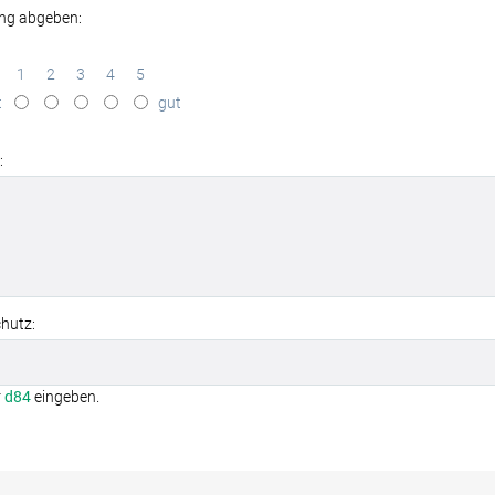
ng abgeben:
1
2
3
4
5
t
gut
:
hutz:
r
d84
eingeben.