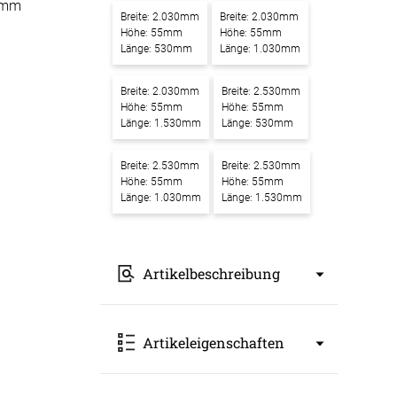
0mm
Breite: 2.030mm
Breite: 2.030mm
-Absorber Schaum
Höhe: 55mm
Höhe: 55mm
otect
Länge: 530mm
Länge: 1.030mm
r Raumakustik-
Breite: 2.030mm
Breite: 2.530mm
te
Höhe: 55mm
Höhe: 55mm
Länge: 1.530mm
Länge: 530mm
Breite: 2.530mm
Breite: 2.530mm
Höhe: 55mm
Höhe: 55mm
Länge: 1.030mm
Länge: 1.530mm
Artikelbeschreibung
Akustikbilder mit Motiv
Artikeleigenschaften
Sonnenaufgang im Wald – Ein
Kunstwerk für bessere Raumakustik
Unsere
Akustikbilder mit Motiv