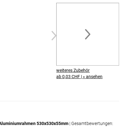
schallabsorbierenden
Basotect® G+ Schaumstoff
Der Stoffdruck ist rundum mit einer
Gummilippe (Keder)
konfektioniert.
Dadurch lässt sich der Druck
werkzeuglos in den
Aluminiumrahmen einsetzen
.
Gleichzeitig können Sie das Motiv
jederzeit austauschen und Ihrem
Raum schnell einen neuen Look
weiteres Zubehör
verleihen.
ab 0,03 CHF
|
»
ansehen
Der
Basotect® G+
Akustikschaumstoff
wird einfach in
den Textilspannrahmen eingelegt und
sorgt anschliessend für eine effektive
Schallabsorption.
Akustikbilder für Zuhause
en Aluminiumrahmen 530x530x55mm
| Gesamtbewertungen:
Akustikbilder sind ideal für private
Räume. Neben der dekorativen