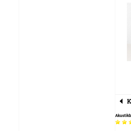
K
Akustik