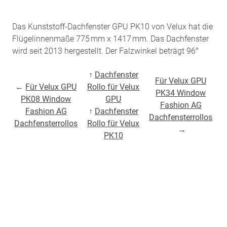
Das Kunststoff-Dachfenster GPU PK10 von Velux hat die
Flügelinnenmaße 775 mm x 1417 mm. Das Dachfenster
wird seit 2013 hergestellt. Der Falzwinkel beträgt 96°
↑
Dachfenster
Für Velux GPU
←
Für Velux GPU
Rollo für Velux
PK34 Window
PK08 Window
GPU
Fashion AG
Fashion AG
↑
Dachfenster
Dachfensterrollos
Dachfensterrollos
Rollo für Velux
→
PK10