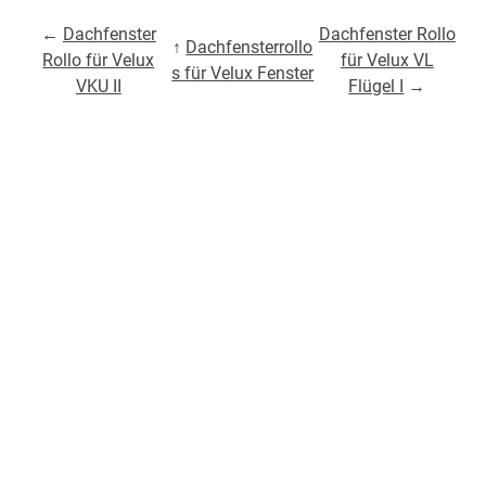
←
Dachfenster
Dachfenster Rollo
↑
Dachfensterrollo
Rollo für Velux
für Velux VL
s für Velux Fenster
VKU II
Flügel I
→