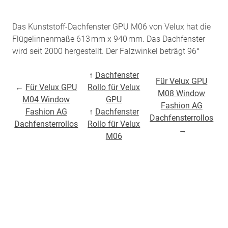
Das Kunststoff-Dachfenster GPU M06 von Velux hat die
Flügelinnenmaße 613 mm x 940 mm. Das Dachfenster
wird seit 2000 hergestellt. Der Falzwinkel beträgt 96°
↑
Dachfenster
Für Velux GPU
←
Für Velux GPU
Rollo für Velux
M08 Window
M04 Window
GPU
Fashion AG
Fashion AG
↑
Dachfenster
Dachfensterrollos
Dachfensterrollos
Rollo für Velux
→
M06