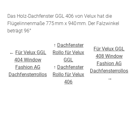
Das Holz-Dachfenster GGL 406 von Velux hat die
Flügelinnenmaße 775 mm x 940 mm. Der Falzwinkel
beträgt 96°
↑
Dachfenster
Für Velux GGL
←
Für Velux GGL
Rollo für Velux
408 Window
404 Window
GGL
Fashion AG
Fashion AG
↑
Dachfenster
Dachfensterrollos
Dachfensterrollos
Rollo für Velux
→
406