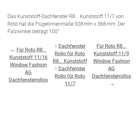
Das Kunststoff-Dachfenster R8... Kunststoff 11/7 von
Roto hat die Flügelinnenmaße 928 mm x 568 mm. Der
Falzwinkel beträgt 100°
↑
Dachfenster
Für Roto R8...
←
Für Roto R8...
Rollo für Roto
Kunststoff 11/9
Kunststoff 11/16
R8... Kunststoff
Window Fashion
Window Fashion
↑
Dachfenster
AG
AG
Rollo für Roto
Dachfensterrollos
Dachfensterrollos
11/7
→