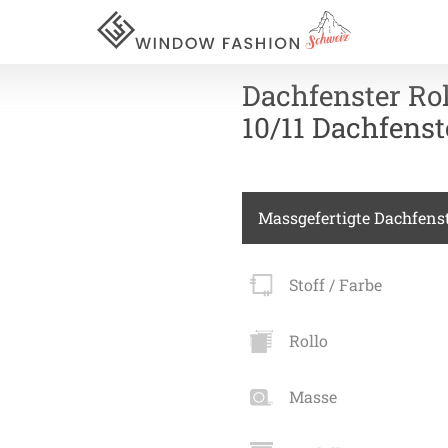
Dachfenster Rol
10/11 Dachfenst
Für Ihr
Massgefertigte Dachfenst
vorhang
Stoff / Farbe
Akustik
Akusti
Rollo
Akusti
ardinen
Masse
Akusti
inen
Alle Ki
tange
Akusti