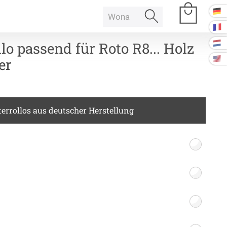
lo passend für Roto R8... Holz
er
e Räume
errollos aus deutscher Herstellung
Raumakustik
 Baffeln
Akustikbilder
k Deckenpaneel
k Lampe
Kissen
k Raum in Raum
ssen
Tischdecke
k Tischtrennwand