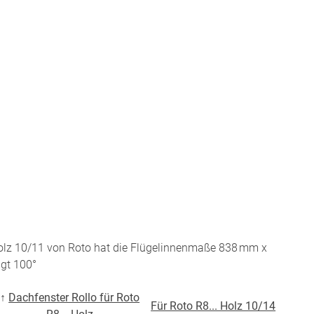
r Raumakustik-
te
Holz 10/11 von Roto hat die Flügelinnenmaße 838 mm x
ägt 100°
BEZAHLUNG
↑
Dachfenster Rollo für Roto
Für Roto R8... Holz 10/14