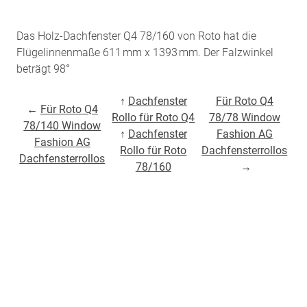
Das Holz-Dachfenster Q4 78/160 von Roto hat die
Flügelinnenmaße 611 mm x 1393 mm. Der Falzwinkel
beträgt 98°
↑
Dachfenster
Für Roto Q4
←
Für Roto Q4
Rollo für Roto Q4
78/78 Window
78/140 Window
↑
Dachfenster
Fashion AG
Fashion AG
Rollo für Roto
Dachfensterrollos
Dachfensterrollos
78/160
→