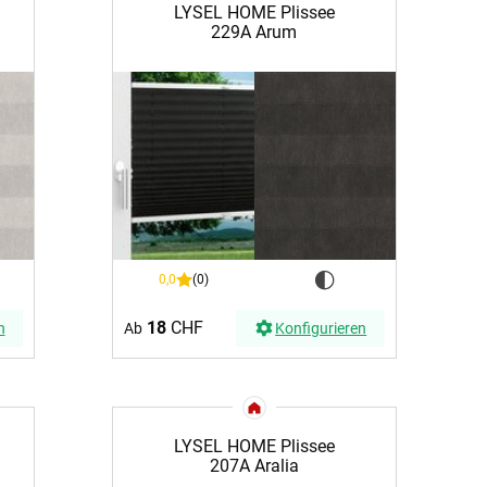
LYSEL HOME Plissee
-Absorber Schaum
229A Arum
otect
r Raumakustik-
te
0,0
(0)
18
CHF
n
Ab
Konfigurieren
LYSEL HOME Plissee
207A Aralia