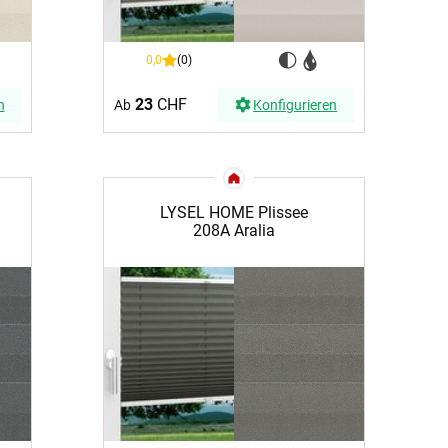
0,0
(0)
23
CHF
n
Ab
Konfigurieren
LYSEL HOME Plissee
208A Aralia