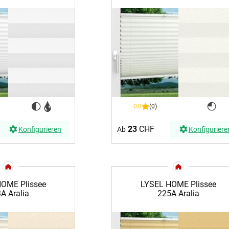
ÜBER UNS
VERSAND
AGB
Kostenloser Mu
urte
Impressum
Versandinforma
Datenschutz
Reklamation
en
FAQ
Widerruf
0,0
(0)
23
CHF
Konfigurieren
Ab
Konfiguriere
OME Plissee
LYSEL HOME Plissee
A Aralia
225A Aralia