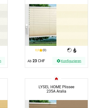
BEZAHLUNG
sterversand
Vorkasse
tion
PayPal
Kreditkarte
Rechnung
0,0
(0)
23
CHF
Ab
Konfigurieren
n
LYSEL HOME Plissee
235A Aralia