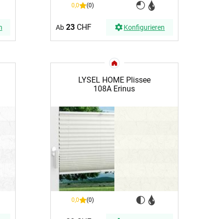
0,0
(0)
23
CHF
n
Ab
Konfigurieren
LYSEL HOME Plissee
108A Erinus
0,0
(0)