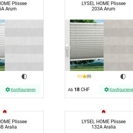
OME Plissee
LYSEL HOME Plissee
er
Schall
5A Arum
203A Arum
aus Bas
lien
minium
Zubehö
Elemen
tstoff
fe
egeltuch
chten
19mm
chter
30mm
0,0
(0)
54mm
18
CHF
Konfigurieren
Ab
Konfiguriere
48mm
dünner
OME Plissee
LYSEL HOME Plissee
ten
Auto
B Aralia
132A Aralia
chienen