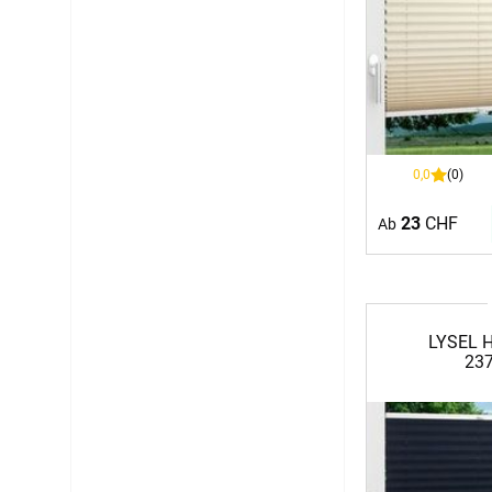
0,0
(0)
23
CHF
Ab
LYSEL H
237