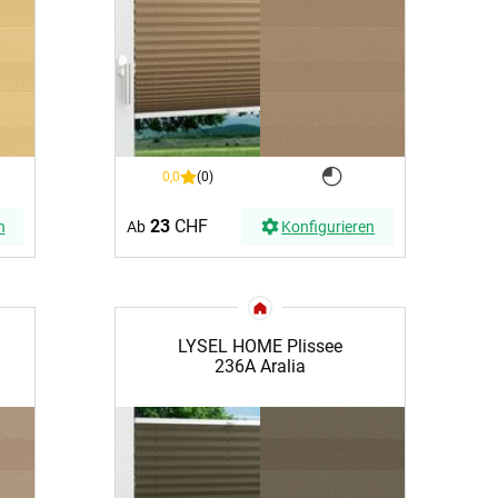
0,0
(0)
23
CHF
n
Ab
Konfigurieren
LYSEL HOME Plissee
236A Aralia