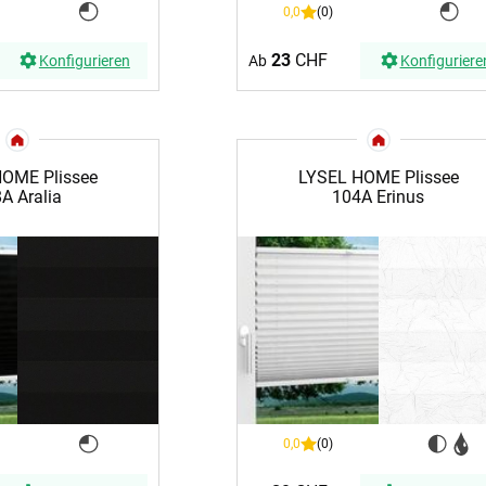
0,0
(0)
23
CHF
Konfigurieren
Ab
Konfiguriere
OME Plissee
LYSEL HOME Plissee
A Aralia
104A Erinus
0,0
(0)