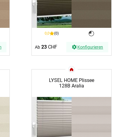
0,0
(0)
23
CHF
n
Ab
Konfigurieren
LYSEL HOME Plissee
128B Aralia