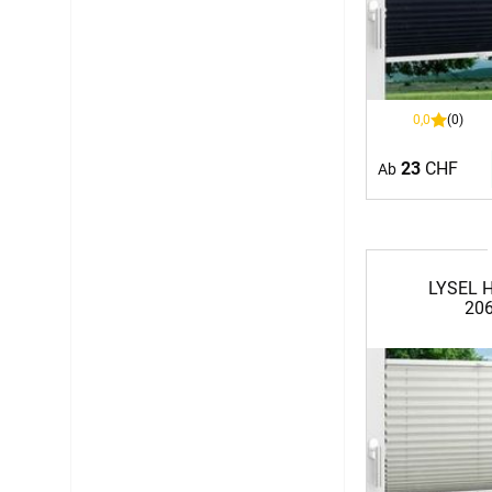
0,0
(0)
23
CHF
Ab
LYSEL H
206