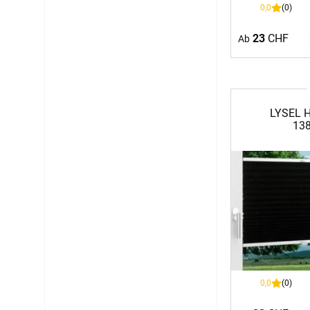
0,0
(0)
23
CHF
Ab
LYSEL H
138
0,0
(0)