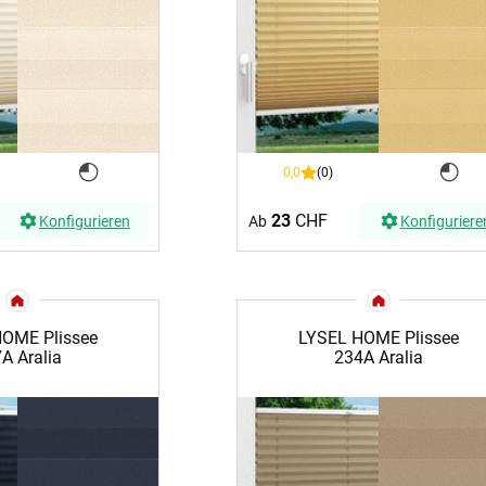
0,0
(0)
23
CHF
Konfigurieren
Ab
Konfiguriere
LYSEL HOME Plissee
OME Plissee
234A Aralia
A Aralia