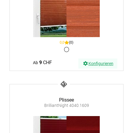
0,0
(0)
9
CHF
Ab
Konfigurieren
Plissee
BrilliantNight 4040.1609