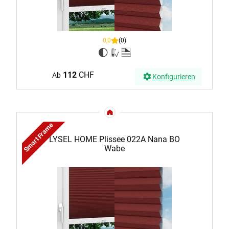
0,0
(0)
112
CHF
Ab
Konfigurieren
Smart Frame
LYSEL HOME Plissee 022A Nana BO
Wabe