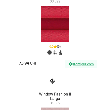
03.522
0,0
(0)
94
CHF
Ab
Konfigurieren
Window Fashion II
Larga
84.502