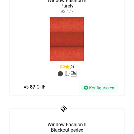
Window Fashion II
Purely
92.477
0,0
(0)
87
CHF
Ab
Konfigurieren
Window Fashion II
Blackout perlex