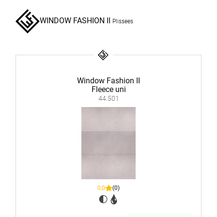
WINDOW FASHION II
Plissees
Window Fashion II
Fleece uni
44.501
0,0
(0)