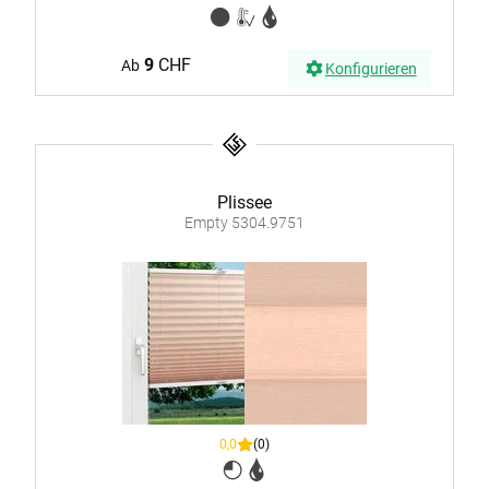
9
CHF
Ab
Konfigurieren
Plissee
Empty 5304.9751
0,0
(0)