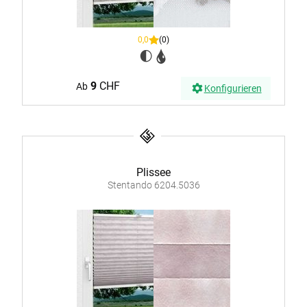
0,0
(0)
9
CHF
Ab
Konfigurieren
Plissee
Stentando 6204.5036