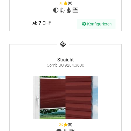
0,0
(0)
7
CHF
Ab
Konfigurieren
Straight
Comb BO 9204.3600
0,0
(0)