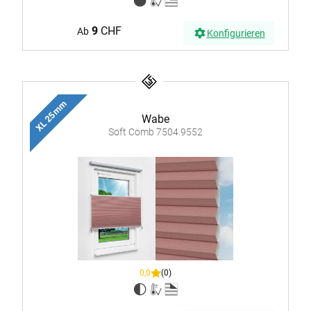
9
CHF
Ab
Konfigurieren
XL 25 mm
Wabe
Soft Comb 7504.9552
0,0
(0)