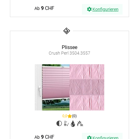
9
CHF
Ab
Konfigurieren
Plissee
Crush Perl 3504.3557
0,0
(0)
9
CHF
Ab
Konfigurieren