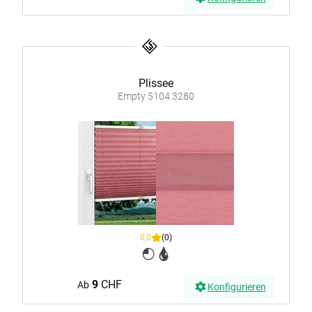
Plissee
Empty 5104.3280
0,0
(0)
9
CHF
Ab
Konfigurieren