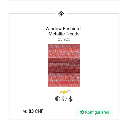
Window Fashion II
Metallic Treads
23.923
0,0
(0)
83
CHF
Ab
Konfigurieren