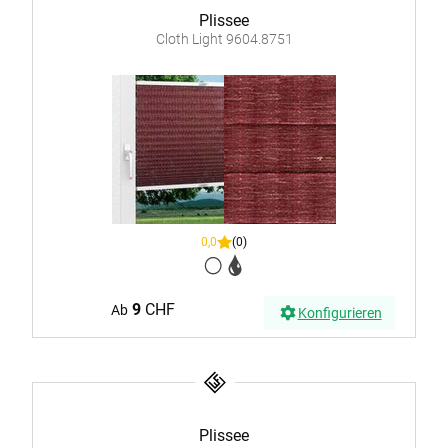
Plissee
Cloth Light 9604.8751
0,0
(0)
9
CHF
Ab
Konfigurieren
Plissee