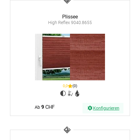
Plissee
High Reflex 9040.8655
0,0
(0)
9
CHF
Ab
Konfigurieren