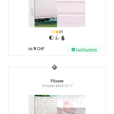
0,0
(0)
9
CHF
Ab
Konfigurieren
Plissee
Virtuoso 6640.3117