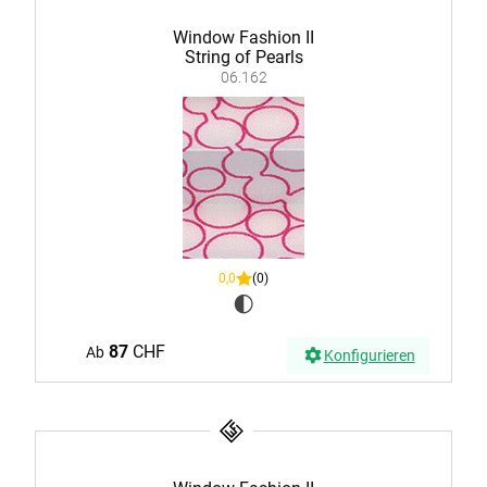
Window Fashion II
String of Pearls
06.162
0,0
(0)
87
CHF
Ab
Konfigurieren