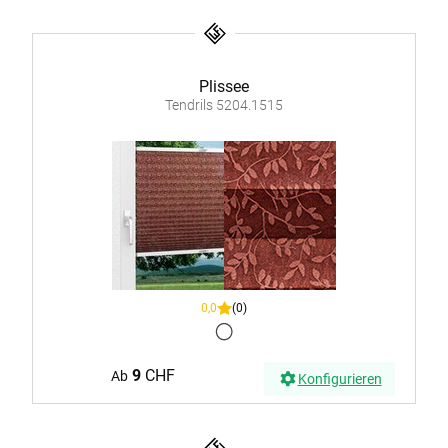
Plissee
Tendrils 5204.1515
0,0
(0)
9
CHF
Ab
Konfigurieren