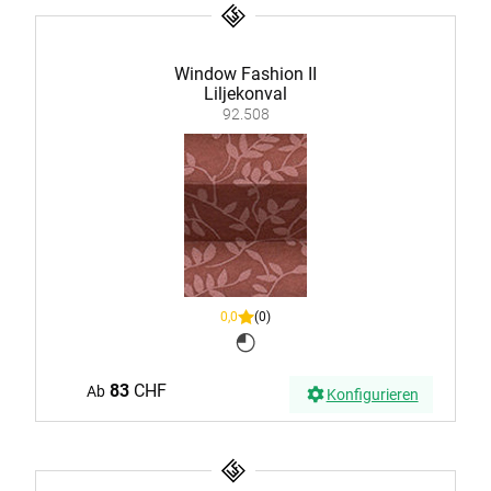
Window Fashion II
Liljekonval
92.508
0,0
(0)
83
CHF
Ab
Konfigurieren