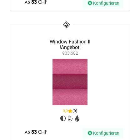
83
CHF
Ab
Konfigurieren
Window Fashion II
!Angebot!
933.602
0,0
(0)
83
CHF
Ab
Konfigurieren