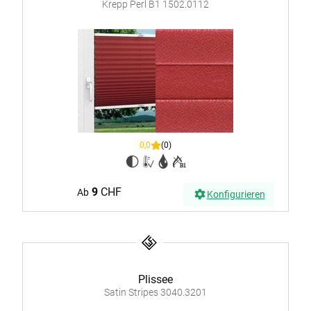
Krepp Perl B1 1502.0112
0,0
(0)
9
CHF
Ab
Konfigurieren
Plissee
Satin Stripes 3040.3201