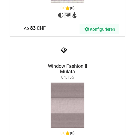
0,0
(0)
83
CHF
Ab
Konfigurieren
Window Fashion II
Mulata
84.155
0,0
(0)