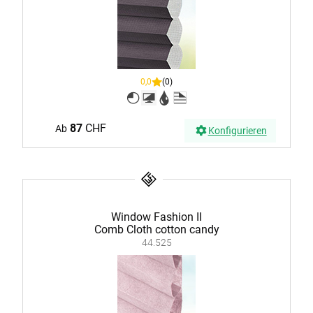
0,0
(0)
87
CHF
Ab
Konfigurieren
Window Fashion II
Comb Cloth cotton candy
44.525