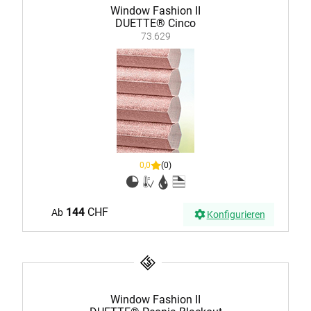
Window Fashion II
DUETTE® Cinco
73.629
0,0
(0)
144
CHF
Ab
Konfigurieren
Window Fashion II