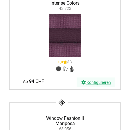
Intense Colors
43.723
0,0
(0)
94
CHF
Ab
Konfigurieren
Window Fashion II
Mariposa
63.056