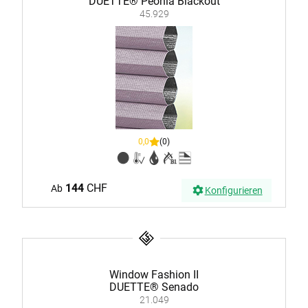
DUETTE® Peonia Blackout
45.929
0,0
(0)
144
CHF
Ab
Konfigurieren
Window Fashion II
DUETTE® Senado
21.049