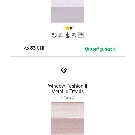
0,0
(0)
83
CHF
Ab
Konfigurieren
Window Fashion II
Metallic Treads
44.923