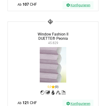
107
CHF
Ab
Konfigurieren
Window Fashion II
DUETTE® Peonia
45.829
0,0
(0)
121
CHF
Ab
Konfigurieren