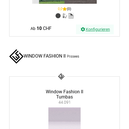
0,0
(0)
10
CHF
Ab
Konfigurieren
WINDOW FASHION II
Plissees
Window Fashion II
Tumbas
44.091