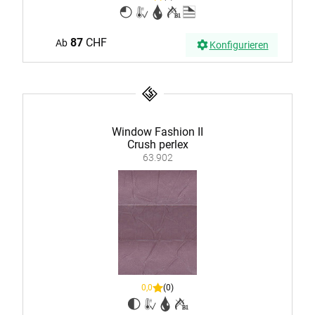
87
CHF
Ab
Konfigurieren
Window Fashion II
Crush perlex
63.902
0,0
(0)