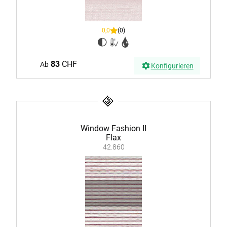
0,0
(0)
83
CHF
Ab
Konfigurieren
Window Fashion II
Flax
42.860