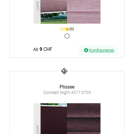
0,0
(0)
9
CHF
Ab
Konfigurieren
Plissee
Concept Night 4517.0705