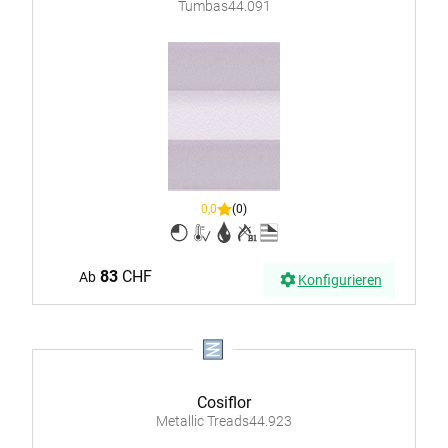
Tumbas44.091
0,0
(0)
83
CHF
Ab
Konfigurieren
Cosiflor
Metallic Treads44.923