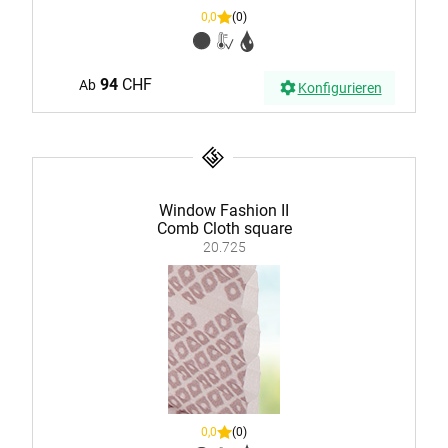
0,0
(0)
94
CHF
Ab
Konfigurieren
Window Fashion II
Comb Cloth square
20.725
0,0
(0)