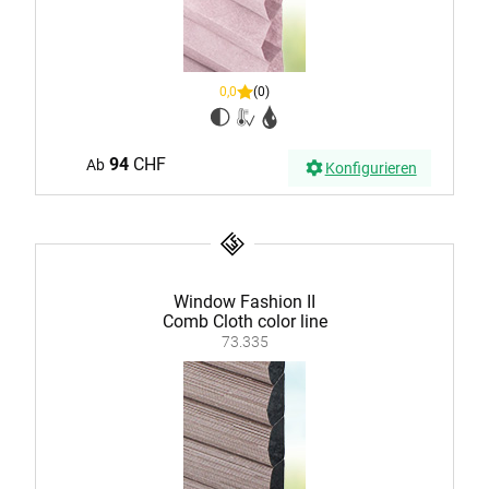
0,0
(0)
94
CHF
Ab
Konfigurieren
Window Fashion II
Comb Cloth color line
73.335