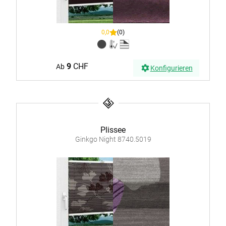
0,0
(0)
9
CHF
Ab
Konfigurieren
Plissee
Ginkgo Night 8740.5019