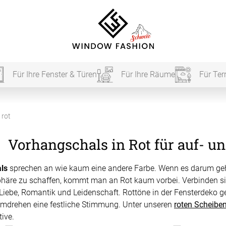
Für Ihre Fenster & Türen
Für Ihre Räume
Für Ter
Für Ihr
 rot
Vorhangschals in Rot für auf- u
vorhang
ls
sprechen an wie kaum eine andere Farbe. Wenn es darum geht,
Akustik
häre zu schaffen, kommt man an Rot kaum vorbei. Verbinden s
Liebe, Romantik und Leidenschaft. Rottöne in der Fensterdeko g
Akusti
mdrehen eine festliche Stimmung. Unter unseren
roten Scheibe
ive.
Akusti
ardinen