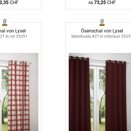
0,35
CHF
73,25
CHF
Ab
er
Schall
aus Bas
lien
minium
Zubehö
al von Lysel
Ösenschal von Lysel
Elemen
2T in rot 35351
Matehuala #2T in rotbraun 3535
tstoff
fe
egeltuch
chten
19mm
chter
30mm
54mm
48mm
dünner
ten
Auto
chienen