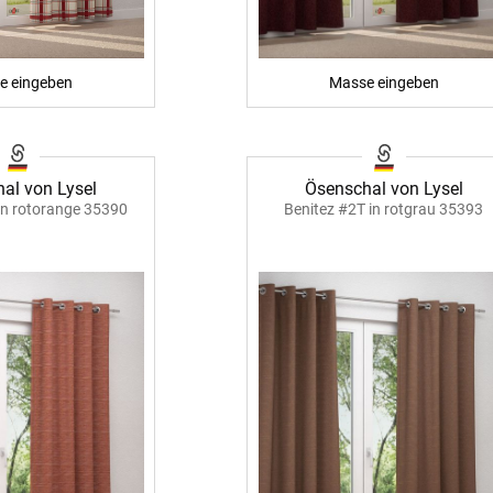
ÜBER UNS
VERSAND
e eingeben
Masse eingeben
AGB
Kostenloser Mu
urte
Impressum
Versandinforma
Datenschutz
Reklamation
en
al von Lysel
Ösenschal von Lysel
FAQ
Widerruf
in rotorange 35390
Benitez #2T in rotgrau 35393