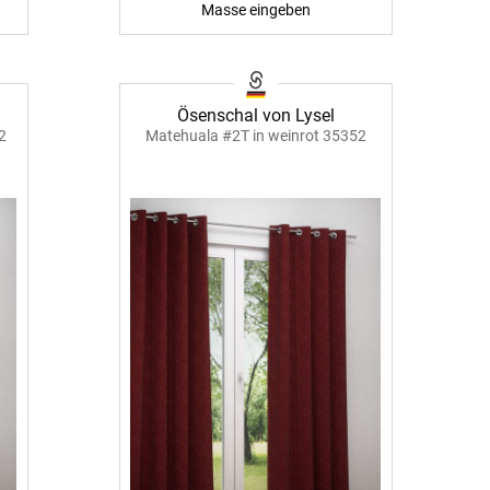
Masse eingeben
-Absorber Schaum
otect
r Raumakustik-
Ösenschal von Lysel
te
2
Matehuala #2T in weinrot 35352