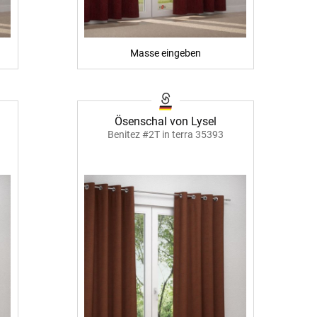
BEZAHLUNG
Masse eingeben
sterversand
Vorkasse
tion
PayPal
Kreditkarte
Ösenschal von Lysel
Benitez #2T in terra 35393
Rechnung