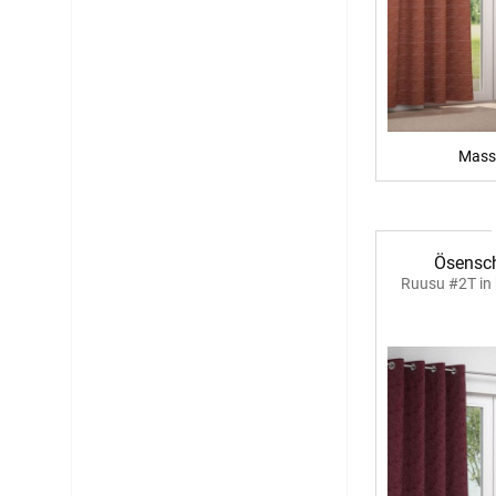
Mass
Ösensch
Ruusu #2T in