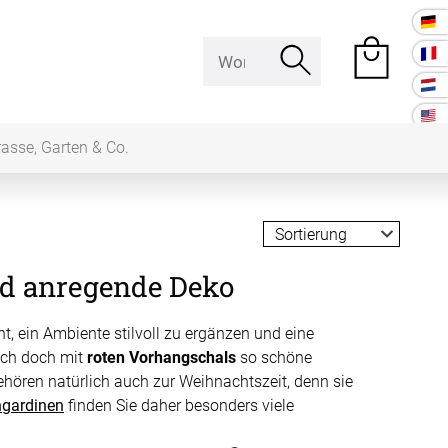
rasse, Garten & Co.
e Räume
nd anregende Deko
Raumakustik
 ein Ambiente stilvoll zu ergänzen und eine
 Baffeln
ich doch mit
roten Vorhangschals
so schöne
Akustikbilder
ehören natürlich auch zur Weihnachtszeit, denn sie
k Deckenpaneel
ngardinen
finden Sie daher besonders viele
k Lampe
Kissen