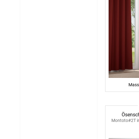
Mass
Ösensch
Montoto#2T i