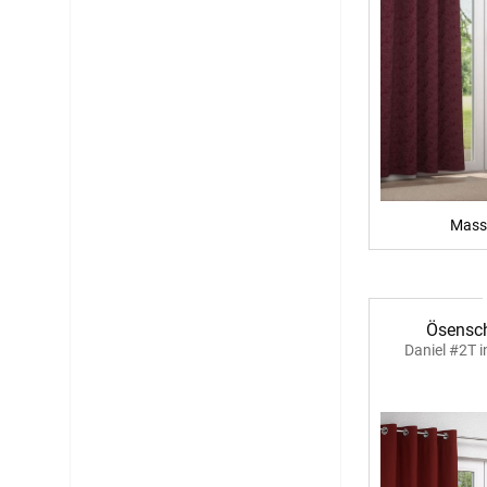
Mass
Ösensch
Daniel #2T 