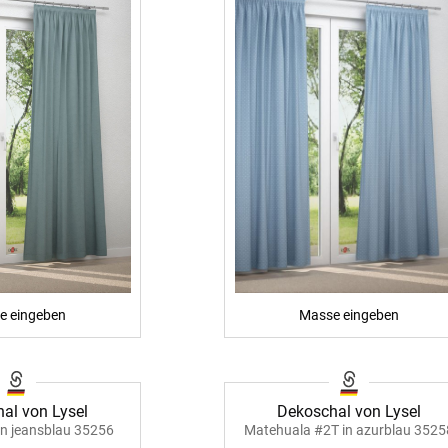
e eingeben
Masse eingeben
al von Lysel
Dekoschal von Lysel
in jeansblau 35256
Matehuala #2T in azurblau 3525