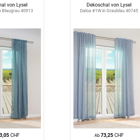
al von Lysel
Dekoschal von Lysel
Akusti
n Blaugrau 40913
Daloa #1W in Graublau 40745
inen
Alle Ki
tange
Akusti
Massan
Akusti
en
Alle Ti
Fertigg
ter
Akusti
Massan
Zubehö
Akustik
Alle De
Fertigg
der
Akustik
Zubehö
Wunsch
Akusti
Farbige
 &
Akusti
PE Sch
3,05
CHF
73,25
CHF
der
Ab
PET Aku