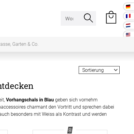
rasse, Garten & Co.
e Räume
ntdecken
Raumakustik
it,
Vorhangschals in Blau
geben sich vornehm
 Baffeln
accessoires charmant den Vortritt und sprechen dabei
Akustikbilder
auch besonders mit Weiss als Kontrast und werden
k Deckenpaneel
k Lampe
Kissen