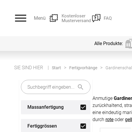
Kostenloser
Menü
FAQ
Musterversand
Alle Produkte:
Alle Produkte:
Für Ihre Fenster & Türen
SIE SIND HIER
Start
Fertigvorhänge
Gardinenschal
Plissee
Lamellen
Anmutige
Gardinen
Alle Plissees
Alle Lamellen
zurückhaltend, str
Massanfertigung
Rollo
Jalousien
eine eindeutig mari
Massanfertigung
Massanfertigung
durch
rote
oder
gel
Fertiggrössen
Alle Rollos
Alle Jalousien
Fertiggrössen
Zubehör
Dachfenster Rollo
Scheibeng