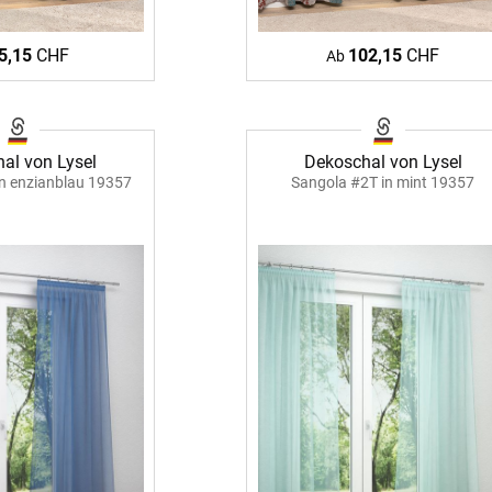
ÜBER UNS
VERSAND
5,15
CHF
102,15
CHF
Ab
AGB
Kostenloser Mu
urte
Impressum
Versandinforma
al von Lysel
Dekoschal von Lysel
Datenschutz
Reklamation
en
n enzianblau 19357
Sangola #2T in mint 19357
FAQ
Widerruf