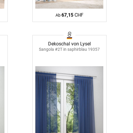
BEZAHLUNG
67,15
CHF
Ab
sterversand
Vorkasse
tion
PayPal
Dekoschal von Lysel
Kreditkarte
Sangola #2T in saphirblau 19357
Rechnung