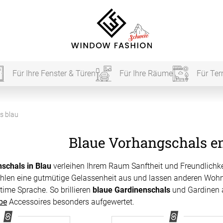
Für Ihre Fenster & Türen
Für Ihre Räume
Für Ter
Für Ihr
s blau
Blaue Vorhangschals e
vorhang
schals in Blau
verleihen Ihrem Raum Sanftheit und Freundlichke
Akustik
ahlen eine gutmütige Gelassenheit aus und lassen anderen Wohn
time Sprache. So brillieren
blaue Gardinenschals
und Gardinen 
Akusti
be
Accessoires besonders aufgewertet.
Akusti
ardinen