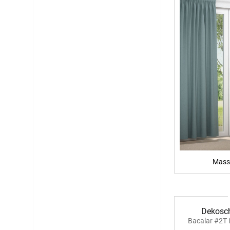
Mass
Dekosch
Bacalar #2T 