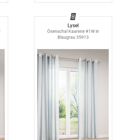
-Absorber Schaum
otect
Lysel
r Raumakustik-
l
Ösenschal Kaarene #1W in
te
Blaugrau 35913