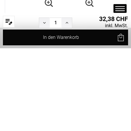
32,38 CHF
inkl. MwSt.
In den
Warenkorb
Start
Produkte
Filter
Service
Status
Rund
Nackenrolle
(15x40cm)
Weiter
Weiter Einkaufen
Masse eingeben
Grösse: 20cm