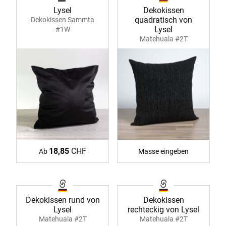
Lysel
Dekokissen
quadratisch von
Dekokissen Sammta
Lysel
#1W
Matehuala #2T
18,85
CHF
Ab
Masse eingeben
Dekokissen rund von
Dekokissen
Lysel
rechteckig von Lysel
Matehuala #2T
Matehuala #2T