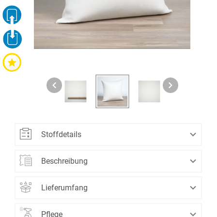
Stoffdetails
Material:
100% Polyester
Beschreibung
Farbe: weiss
Massanfertigung: ja
Dieser dezent schimmernde Stoff zeichnet sich
Motiv: Crush
Lieferumfang
durch eine natürlich wirkende Struktur aus, die an
Motivgruppe:
Struktur
Eine Kissenhülle mit Reissverschluss aus 100%
abstrakte Rosenblätter erinnern kann. Durch die
Musterung: strukturiert
Pflege
Polyester - individuell nach Ihren Wunschmassen