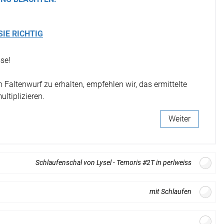
fertigung
k Trennwand
schdecken
rössen
Stoffe
SIE RICHTIG
k Wandpaneel
fertigung
r
bild
se!
kostoffe
rössen
bild mit
Faltenwurf zu erhalten, empfehlen wir, das ermittelte
r
motiv
ltiplizieren.
kpinnwand
Weiter
kschaumstoffe
aum Platten
Schlaufenschal von Lysel - Temoris #2T in perlweiss
stik Absorber
mit Schlaufen
-Absorber Schaum
offdesign
otect