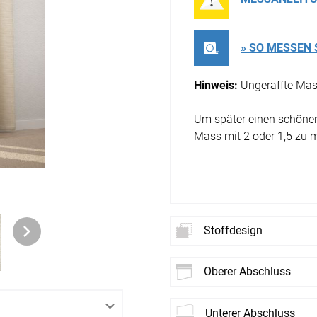
Massan
Akusti
en
Alle Ti
Fertigg
ter
» SO MESSEN 
Akusti
Massan
Zubehö
Akustik
Hinweis:
Ungeraffte Mas
Alle De
Fertigg
der
Akustik
Um später einen schönen 
Zubehö
Wunsch
Mass mit 2 oder 1,5 zu mu
Akusti
Farbige
 &
Akusti
PE Sch
Stoffdesign
der
PET Aku
oberer Abschluss
er
Schall
Neues
St
aus Bas
lien
unterer Abschluss