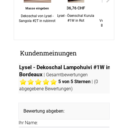
36,76 CHF
19,95 CHF
Masse eingeben
Lysel - Ösenschal Kurula
Lysel Outlet -
Dekoschal von Lysel -
#1W in Rot
Verdunkelungsroll
Sangola #2T in rubinrot
Bordeauxrot #1W
Kundenmeinungen
Lysel - Dekoschal Lampohuivi #1W in
Bordeaux
| Gesamtbewertungen
5
von 5 Sternen
| (
0
abgegebene Bewertungen)
Bewertung abgeben:
Ihr Name: