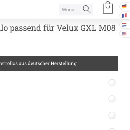
llo passend für Velux GXL M08
e Räume
errollos aus deutscher Herstellung
Raumakustik
 Baffeln
Akustikbilder
k Deckenpaneel
k Lampe
Kissen
k Raum in Raum
ssen
Tischdecke
k Tischtrennwand