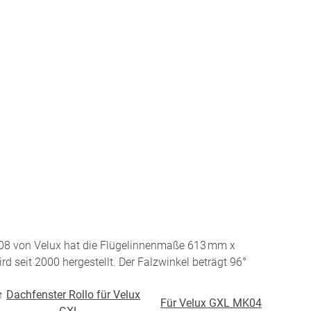
r Raumakustik-
te
08 von Velux hat die Flügelinnenmaße 613 mm x
d seit 2000 hergestellt. Der Falzwinkel beträgt 96°
BEZAHLUNG
↑
Dachfenster Rollo für Velux
Für Velux GXL MK04