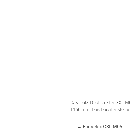
minium
Zubehö
Elemen
tstoff
fe
egeltuch
chten
19mm
chter
30mm
54mm
48mm
dünner
ten
Das Holz-Dachfenster GXL M
Auto
chienen
1160 mm. Das Dachfenster wir
ÜBER UNS
VERSAND
←
Für Velux GXL M06