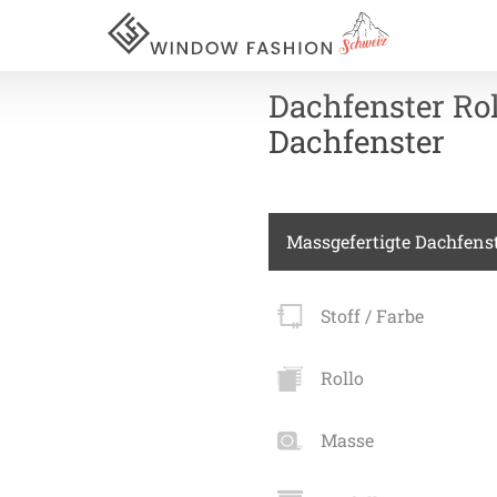
Dachfenster Ro
Dachfenster
Für Ihr
Massgefertigte Dachfenst
vorhang
Stoff / Farbe
Akustik
Akusti
Rollo
Akusti
ardinen
Masse
Akusti
inen
Alle Ki
tange
Akusti