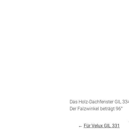
minium
Zubehö
Elemen
tstoff
fe
egeltuch
chten
19mm
chter
30mm
54mm
48mm
dünner
ten
Das Holz-Dachfenster GIL 33
Auto
chienen
Der Falzwinkel beträgt 96°
ÜBER UNS
VERSAND
←
Für Velux GIL 331