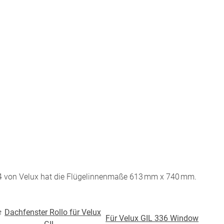
r Raumakustik-
te
4 von Velux hat die Flügelinnenmaße 613 mm x 740 mm.
BEZAHLUNG
↑
Dachfenster Rollo für Velux
Für Velux GIL 336 Window