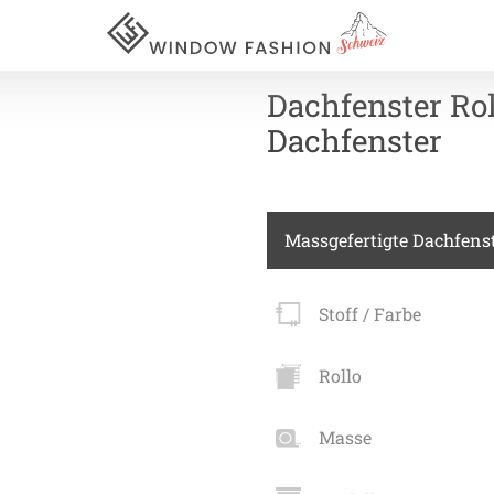
Dachfenster Rol
Dachfenster
Für Ihr
Massgefertigte Dachfenst
vorhang
Stoff / Farbe
Akustik
Akusti
Rollo
Akusti
ardinen
Masse
Akusti
inen
Alle Ki
tange
Akusti