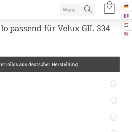
lo passend für Velux GIL 334
e Räume
errollos aus deutscher Herstellung
Raumakustik
 Baffeln
Akustikbilder
k Deckenpaneel
k Lampe
Kissen
k Raum in Raum
ssen
Tischdecke
k Tischtrennwand