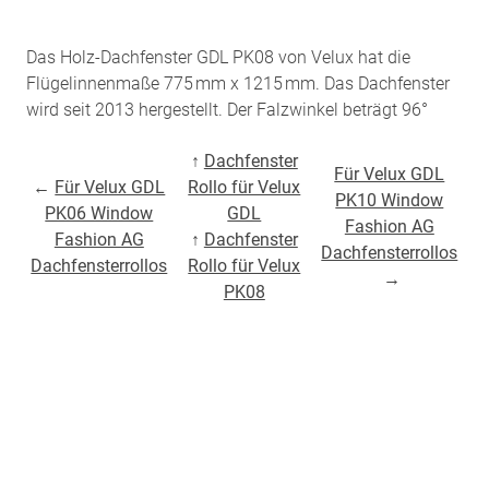
Das Holz-Dachfenster GDL PK08 von Velux hat die
Flügelinnenmaße 775 mm x 1215 mm. Das Dachfenster
wird seit 2013 hergestellt. Der Falzwinkel beträgt 96°
↑
Dachfenster
Für Velux GDL
←
Für Velux GDL
Rollo für Velux
PK10 Window
PK06 Window
GDL
Fashion AG
Fashion AG
↑
Dachfenster
Dachfensterrollos
Dachfensterrollos
Rollo für Velux
→
PK08