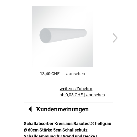
13,40 CHF
|
»
ansehen
10,70 CH
»
a
weiteres Zubehör
ab 0,03 CHF
|
»
ansehen
Kundenmeinungen
Schallabsorber Kreis aus Basotect® hellgrau
Ø 60cm Stärke 5cm Schallschutz
Schalldämmung für Wand und Decke
|