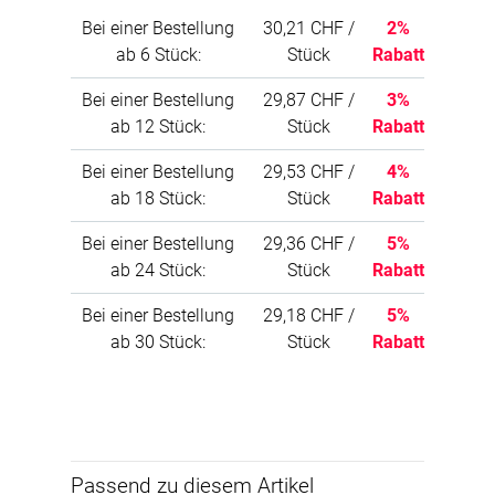
seitlich eine kleine Nut, welche
Bei einer Bestellung
30,21 CHF /
2%
fertigungstechnisch nicht zu verhindern ist.
ab 6 Stück:
Stück
Rabatt
Basotect® = eine eingetragene Marke der BASF
SE
Bei einer Bestellung
29,87 CHF /
3%
ab 12 Stück:
Stück
Rabatt
Bei einer Bestellung
29,53 CHF /
4%
ab 18 Stück:
Stück
Rabatt
Bei einer Bestellung
29,36 CHF /
5%
ab 24 Stück:
Stück
Rabatt
Bei einer Bestellung
29,18 CHF /
5%
ab 30 Stück:
Stück
Rabatt
Passend zu diesem Artikel