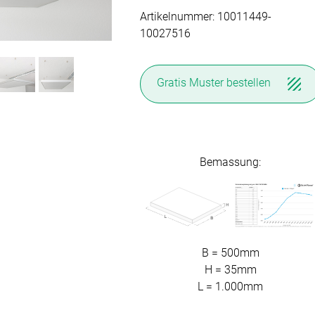
Artikelnummer: 10011449-
Akusti
10027516
inen
Alle Ki
tange
Akusti
Massan
Akusti
Gratis Muster
bestellen
en
Alle Ti
Fertigg
ter
Akusti
Massan
Zubehö
Akustik
Alle De
Fertigg
der
Akustik
Bemassung:
Zubehö
Wunsch
Akusti
Farbige
 &
Akusti
B = 500mm
H = 35mm
PE Sch
L = 1.000mm
der
PET Aku