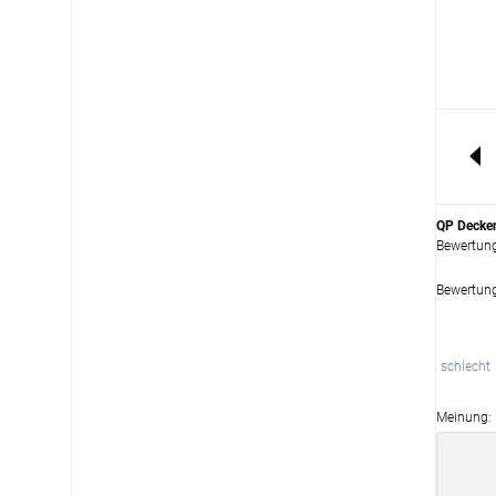
QP Decken
Bewertun
Bewertun
schlecht
Meinung: