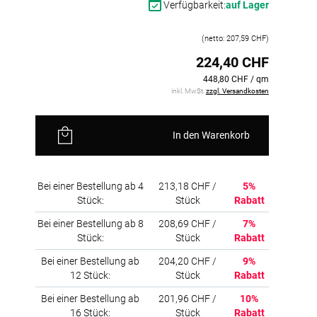
Verfügbarkeit:
auf Lager
(netto: 207,59 CHF)
224,40 CHF
448,80 CHF / qm
inkl. MwSt.
zzgl. Versandkosten
In den Warenkorb
Bei einer Bestellung ab 4
213,18 CHF /
5%
Stück:
Stück
Rabatt
Bei einer Bestellung ab 8
208,69 CHF /
7%
Stück:
Stück
Rabatt
Bei einer Bestellung ab
204,20 CHF /
9%
12 Stück:
Stück
Rabatt
Bei einer Bestellung ab
201,96 CHF /
10%
16 Stück:
Stück
Rabatt