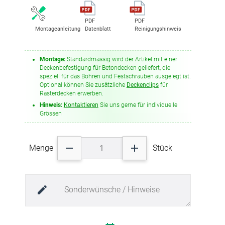
beträchtlich zu senken vermag. Blickfang und i-
Farbgruppe: weiss
Tüpfelchen ist der elegante und hochwertige Nielsen
Materialart: Polyethylenterephthalat
PDF
PDF
Design Alurahmen.
Brandverhalten:
Schwer entflammbar
nach DIN EN
Montageanleitung
Datenblatt
Reinigungshinweis
13501-1, C – s3, d0
Der Aluminiumrahmen in Silber matt wird als Montage-
aw-Wert: 0,66
Set geliefert und beinhaltet 4 auf Gehrung geschnittene
Schallabsorptionsklasse: C
Profilschienen, 4 Stahlwinkel, eine Schall-Absorberplatte
Montage:
Standardmässig wird der Artikel mit einer
aus PET-Vlies in der Abmessung (BxTxL)
Deckenbefestigung für Betondecken geliefert, die
500x25x1000mm und ein Set für die Deckenabhängung
speziell für das Bohren und Festschrauben ausgelegt ist.
Optional können Sie zusätzliche
Deckenclips
für
Rasterdecken erwerben.
Hinweis:
Kontaktieren
Sie uns gerne für individuelle
Grössen
Menge
Stück