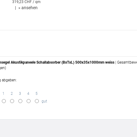
319,23 CHF / qm
|
»
ansehen
segel Akustikpaneele Schallabsorber (BxTxL) 500x35x1000mm weiss
| Gesamtbew
gen)
g abgeben:
1
2
3
4
5
gut