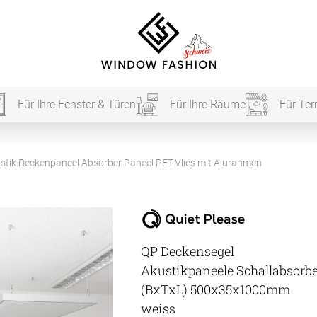
Für Ihre Fenster & Türen
Für Ihre Räume
Für Ter
Für Ihr
stik Deckenpaneel Absorber Paneel PET-Vlies mit Alurahmen
vorhang
QP Deckensegel
Akustik
Akustikpaneele Schallabsorbe
Akusti
(BxTxL) 500x35x1000mm
weiss
Akusti
ardinen