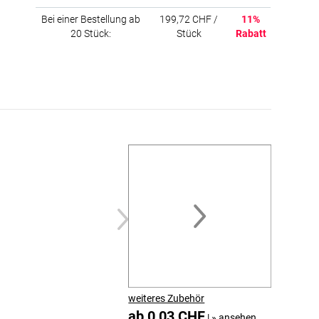
Bei einer Bestellung ab
199,72 CHF /
11%
20 Stück:
Stück
Rabatt
weiteres Zubehör
ab 0,03 CHF
|
»
ansehen