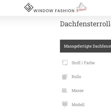
Dachfensterroll
Für Ihr
Massgefertigte Dachfenst
vorhang
Stoff / Farbe
Akustik
Rollo
Akusti
Masse
Akusti
ardinen
Akusti
Modell
inen
Alle Ki
tange
Akusti