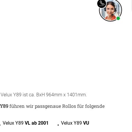
r Raumakustik-
te
r Velux Y89 ist ca. BxH 964mm x 1401mm.
 Y89
führen wir passgenaue Rollos für folgende
BEZAHLUNG
Velux Y89
VL ab 2001
Velux Y89
VU