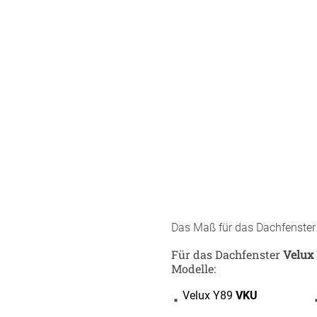
minium
Zubehö
Elemen
tstoff
fe
egeltuch
chten
19mm
chter
30mm
54mm
48mm
dünner
Das Maß für das Dachfenste
ten
Auto
Für das Dachfenster
Velux
chienen
Modelle:
ÜBER UNS
VERSAND
Velux Y89
VKU