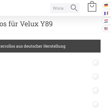
os für Velux Y89
e Räume
errollos aus deutscher Herstellung
Raumakustik
 Baffeln
Akustikbilder
k Deckenpaneel
k Lampe
Kissen
k Raum in Raum
ssen
Tischdecke
k Tischtrennwand