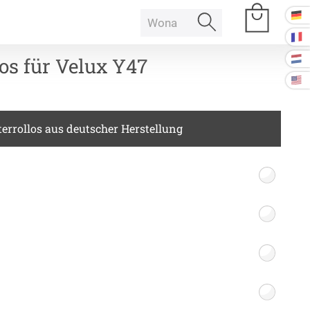
os für Velux Y47
e Räume
errollos aus deutscher Herstellung
Raumakustik
 Baffeln
Akustikbilder
k Deckenpaneel
k Lampe
Kissen
k Raum in Raum
ssen
Tischdecke
k Tischtrennwand