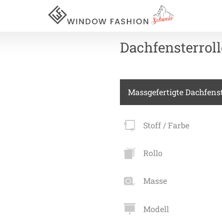
Dachfensterroll
Für Ihr
Massgefertigte Dachfenst
vorhang
Stoff / Farbe
Akustik
Rollo
Akusti
Masse
Akusti
ardinen
Akusti
Modell
inen
Alle Ki
tange
Akusti