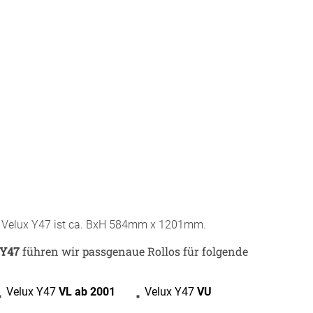
r Raumakustik-
te
r Velux Y47 ist ca. BxH 584mm x 1201mm.
 Y47
führen wir passgenaue Rollos für folgende
BEZAHLUNG
Velux Y47
VL ab 2001
Velux Y47
VU