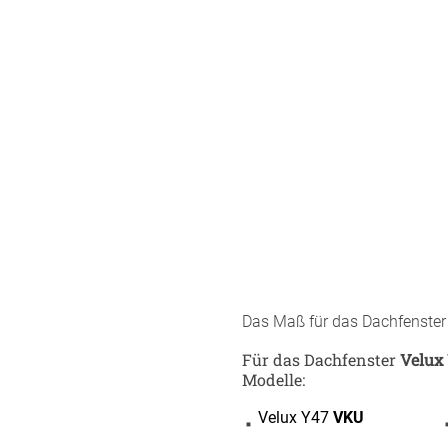
minium
Zubehö
Elemen
tstoff
fe
egeltuch
chten
19mm
chter
30mm
54mm
48mm
dünner
Das Maß für das Dachfenste
ten
Auto
Für das Dachfenster
Velux
chienen
Modelle:
ÜBER UNS
VERSAND
Velux Y47
VKU