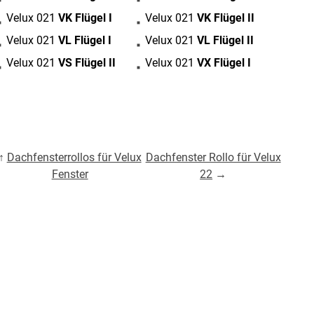
sterversand
Vorkasse
Velux 021
VK Flügel I
Velux 021
VK Flügel II
tion
PayPal
Velux 021
VL Flügel I
Velux 021
VL Flügel II
Kreditkarte
Velux 021
VS Flügel II
Velux 021
VX Flügel I
Rechnung
↑
Dachfensterrollos für Velux
Dachfenster Rollo für Velux
Fenster
22
→