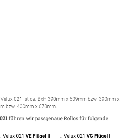
r Raumakustik-
te
r Velux 021 ist ca. BxH 390mm x 609mm bzw. 390mm x
m bzw. 400mm x 670mm.
 021
führen wir passgenaue Rollos für folgende
BEZAHLUNG
Velux 021
VE Flügel II
Velux 021
VG Flügel I