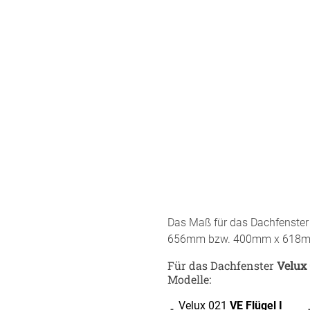
minium
Zubehö
Elemen
tstoff
fe
egeltuch
chten
19mm
chter
30mm
54mm
48mm
dünner
Das Maß für das Dachfenste
ten
656mm bzw. 400mm x 618m
Auto
chienen
Für das Dachfenster
Velux
ÜBER UNS
VERSAND
Modelle:
Velux 021
VE Flügel I