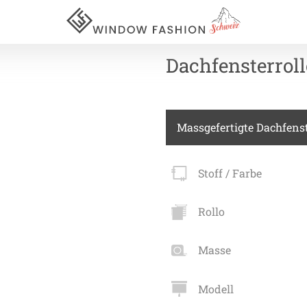
Dachfensterroll
Für Ihr
Massgefertigte Dachfenst
vorhang
Stoff / Farbe
Akustik
Rollo
Akusti
Masse
Akusti
ardinen
Akusti
Modell
inen
Alle Ki
tange
Akusti