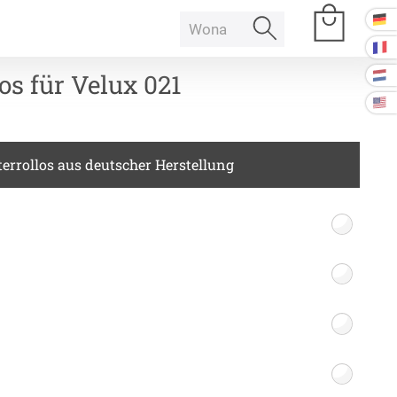
os für Velux 021
e Räume
errollos aus deutscher Herstellung
Raumakustik
 Baffeln
Akustikbilder
k Deckenpaneel
k Lampe
Kissen
k Raum in Raum
ssen
Tischdecke
k Tischtrennwand