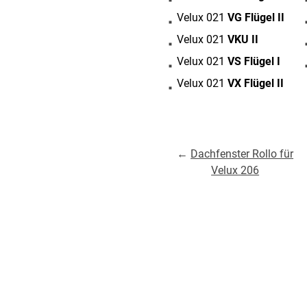
AGB
Kostenloser Mu
urte
Velux 021
VG Flügel II
Impressum
Versandinforma
Velux 021
VKU II
Datenschutz
Reklamation
Velux 021
VS Flügel I
en
FAQ
Widerruf
Velux 021
VX Flügel II
←
Dachfenster Rollo für
Velux 206