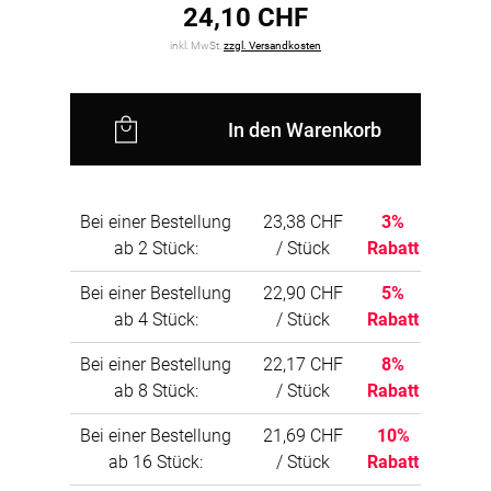
24,10 CHF
Camira Stoffe im Einsatz, können Sie die
Schallabsorber flexibel auf die vorhandenen
inkl. MwSt.
zzgl. Versandkosten
Farben Ihrer Möbel abstimmen und so
besondere optische und akustische Akzente
schaffen. Das Material ist feuerbeständig nach
BS476 Klasse 0 und eignet sich daher
In den Warenkorb
besonders für die Anwendung in öffentlichen
Bereichen.
Bei einer Bestellung
23,38 CHF
3%
ab 2 Stück:
/ Stück
Rabatt
Bei einer Bestellung
22,90 CHF
5%
ab 4 Stück:
/ Stück
Rabatt
Bei einer Bestellung
22,17 CHF
8%
ab 8 Stück:
/ Stück
Rabatt
Bei einer Bestellung
21,69 CHF
10%
ab 16 Stück:
/ Stück
Rabatt