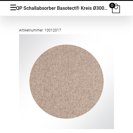
0
QP Schallabsorber Basotect® Kreis Ø300mm / Ø600mm farbiger Stoff Camira Blazer Light
Artikelnummer: 10012017