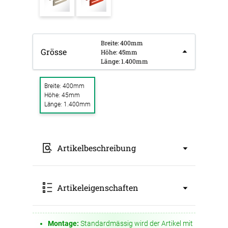
Breite: 400mm
Grösse
Höhe: 45mm
Länge: 1.400mm
Breite: 400mm
Höhe: 45mm
Länge: 1.400mm
Artikelbeschreibung
Das QP Akustikpaneel vereint optimale
Artikeleigenschaften
Raumakustik mit hochwertiger Beleuchtung.
Das Set enthält ein Akustikpaneel inkl. Licht und
Abhängeset, erhältlich in 10 verschiedenen
Farben, sodass es sich mühelos in jede
Montage:
Standardmässig wird der Artikel mit
Art: Absorber