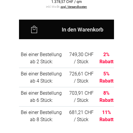
1.378,57 CHF / qm
Metallkabeln
inkl. MwSt.
zzgl. Versandkosten
Austauschbare LEDs und Störungsfreiheit:
Sollte ein Defekt der LED auftreten, können Sie
In den Warenkorb
diese problemlos durch handelsübliche
Standard-LEDs gleicher Grösse ersetzen, die
auch lokal erhältlich sind. Die LEDs sind völlig
geräuschlos und verursachen kein störendes
Brummen während des Betriebs.
Bei einer Bestellung
749,30 CHF
2%
ab 2 Stück:
/ Stück
Rabatt
Dimmbarkeit der Lampen:
Die im Set enthaltenen LEDs sind
Bei einer Bestellung
726,61 CHF
5%
standardmässig nicht dimmbar. Allerdings
ab 4 Stück:
/ Stück
Rabatt
können in Deutschland dimmbare LEDs
erworben und in das Panel integriert werden.
Bei einer Bestellung
703,91 CHF
8%
Wir bieten auch die Option an, das
ab 6 Stück:
/ Stück
Rabatt
Akustikpaneel ohne Lampen zu liefern,
besonders für den US-Markt, wo andere
Bei einer Bestellung
681,21 CHF
11%
elektrische Spezifikationen (z.B. abweichende
Spannung) und UL-Zertifizierungen benötigt
ab 8 Stück:
/ Stück
Rabatt
werden.