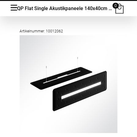
0
QP Flat Single Akustikpaneele 140x40cm 4000K LED 28 Watt Licht und Abhängeset
Artikelnummer: 10012062