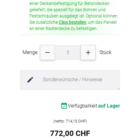
Raumgestaltung integrieren lässt.
einer Deckenbefestigung für Betondecken
Breite: 400mm
geliefert, die speziell für das Bohren und
Höhe: 45mm
Hochwertige Komponenten:
Festschrauben ausgelegt ist. Optional können
Länge: 1.400mm
Im Lieferumfang enthalten sind ein Abhängeset
Sie zusätzliche
Clips bestellen
, um das Paneel
Farbbezeichnung: Schwarz 0651
zur Deckenmontage sowie eine integrierte LED-
an einer Rasterdecke zu befestigen.
Farbgruppe: schwarz
Einbaulampe. Diese Lampe besteht aus einem
Materialart: Polyestervlies
stranggepressten Aluminiumgehäuse und
Brandverhalten: B1 -
schwer
einem matten Polycarbonat-Diffusor. Der
entflammbar
DIN 4102-1
verbaute LED-Streifen (Typ 5050) bietet eine
Menge
Stück
aw-Wert: 1
natürliche Lichtqualität mit einer
Schallabsorptionsklasse: A
Farbtemperatur von 4000°K, was eine
angenehme und gleichmässige Ausleuchtung
gewährleistet. Die durchgehende Leuchtleiste
am Paneel sorgt dabei für eine perfekte
Lichtverteilung im Raum.
Technische Details:
Verfügbarkeit:
auf Lager
Leistung: 28W
Zertifizierungen: CE, RoHS
(netto: 714,15 CHF)
Schutzklasse: Klasse II für zusätzliche
Sicherheit
772,00 CHF
Abhängeset mit 3 Meter langen