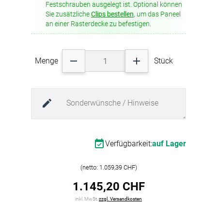
Festschrauben ausgelegt ist. Optional können
Farbgruppe: gelb
Im Lieferumfang enthalten sind ein Abhängeset
Sie zusätzliche
Clips bestellen
, um das Paneel
Materialart: Polyestervlies
zur Deckenmontage sowie eine integrierte LED-
an einer Rasterdecke zu befestigen.
Brandverhalten: B1 -
schwer
Einbaulampe. Diese Lampe besteht aus einem
entflammbar
DIN 4102-1
stranggepressten Aluminiumgehäuse und
aw-Wert: 1
einem matten Polycarbonat-Diffusor. Der
Schallabsorptionsklasse: A
verbaute LED-LIcht (Typ 5050) bietet eine
Menge
Stück
natürliche Lichtqualität mit einer
Farbtemperatur von 4000°K, was eine
angenehme und gleichmässige Ausleuchtung
gewährleistet. Der LED-Spot am Paneel sorgt
dabei für eine perfekte Lichtverteilung im Raum.
Technische Details:
Leistung: 28W
Verfügbarkeit:
auf Lager
Zertifizierungen: CE, RoHS
Schutzklasse: Klasse II für zusätzliche
(netto: 1.059,39 CHF)
Sicherheit
Abhängeset mit 3 Meter langen
1.145,20 CHF
Metallkabeln
inkl. MwSt.
zzgl. Versandkosten
Austauschbare LEDs und Störungsfreiheit: