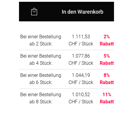
Sollte ein Defekt der LED auftreten, können Sie
In den Warenkorb
diese problemlos durch handelsübliche
Standard-LEDs gleicher Grösse ersetzen, die
auch lokal erhältlich sind. Die LEDs sind völlig
geräuschlos und verursachen kein störendes
Brummen während des Betriebs.
Bei einer Bestellung
1.111,53
2%
ab 2 Stück:
CHF / Stück
Rabatt
Dimmbarkeit der Lampen:
Die im Set enthaltenen LEDs sind
Bei einer Bestellung
1.077,86
5%
standardmässig nicht dimmbar. Allerdings
ab 4 Stück:
CHF / Stück
Rabatt
können in Deutschland dimmbare LEDs
erworben und in das Panel integriert werden.
Bei einer Bestellung
1.044,19
8%
Wir bieten auch die Option an, das
ab 6 Stück:
CHF / Stück
Rabatt
Akustikpaneel ohne Lampen zu liefern,
besonders für den US-Markt, wo andere
Bei einer Bestellung
1.010,52
11%
elektrische Spezifikationen (z.B. abweichende
Spannung) und UL-Zertifizierungen benötigt
ab 8 Stück:
CHF / Stück
Rabatt
werden.
Sichere und zuverlässige Stromversorgung:
Ein elektronischer Konstantspannungs-Treiber,
CE-zertifiziert, sorgt für eine stabile und sichere