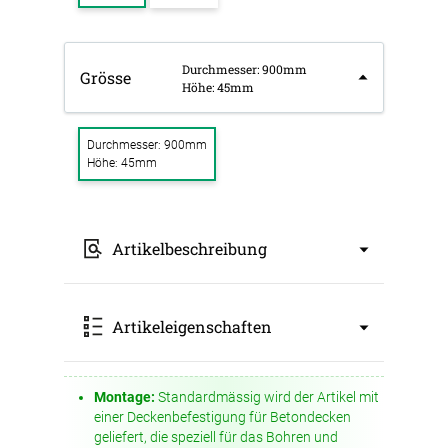
Durchmesser: 900mm
Grösse
Höhe: 45mm
Durchmesser: 900mm
Höhe: 45mm
Artikelbeschreibung
Das QP Akustikpaneel vereint optimale
Artikeleigenschaften
Raumakustik mit hochwertiger Beleuchtung.
Das Set enthält ein Akustikpaneel inkl. Licht und
Abhängeset, erhältlich in 10 verschiedenen
Farben, sodass es sich mühelos in jede
Montage:
Standardmässig wird der Artikel mit
Art: Absorber
Raumgestaltung integrieren lässt.
einer Deckenbefestigung für Betondecken
Höhe: 45mm
geliefert, die speziell für das Bohren und
Farbbezeichnung: Gelb 0053
Hochwertige Komponenten: