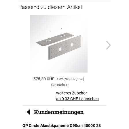
Stromversorgung.
Passend zu diesem Artikel
Mit dem QP Akustikpaneel verbessern Sie nicht
nur die Akustik Ihrer Räume, sondern setzen
auch stilvolle Lichtakzente für ein rundum
harmonisches Raumgefühl.
575,30 CHF
|
575,30 CHF
1.027,32 CHF / qm
»
ansehen
»
a
weiteres Zubehör
ab 0,03 CHF
|
»
ansehen
Kundenmeinungen
QP Circle Akustikpaneele Ø90cm 4000K 28