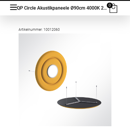
0
QP Circle Akustikpaneele Ø90cm 4000K 28 Watt LED Spot und Abhängeset
Artikelnummer: 10012060