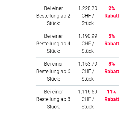
können Sie diese problemlos durch
Bei einer
1.228,20
2%
handelsübliche Standard-LEDs gleicher
Grösse ersetzen, die auch lokal
Bestellung ab 2
CHF /
Rabatt
erhältlich sind. Die LEDs sind völlig
Stück:
Stück
geräuschlos und verursachen kein
störendes Brummen während des
Bei einer
1.190,99
5%
Betriebs.
Bestellung ab 4
CHF /
Rabatt
Stück:
Stück
Dimmbarkeit der Lampen:
Die im Set enthaltenen LEDs sind
Bei einer
1.153,79
8%
standardmässig nicht dimmbar.
Allerdings können in Deutschland
Bestellung ab 6
CHF /
Rabatt
dimmbare LEDs erworben und in das
Stück:
Stück
Panel integriert werden. Wir bieten
auch die Option an, das Akustikpaneel
Bei einer
1.116,59
11%
ohne Lampen zu liefern, besonders für
Bestellung ab 8
CHF /
Rabatt
den US-Markt, wo andere elektrische
Stück:
Stück
Spezifikationen (z.B. abweichende
Spannung) und UL-Zertifizierungen
benötigt werden.
Sichere und zuverlässige
Stromversorgung: