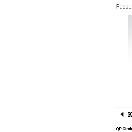
Passen
K
QP Circ