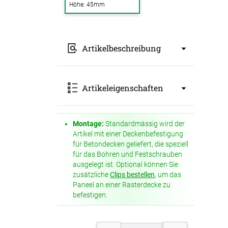
Höhe: 45mm
-Absorber Schaum
otect
r Raumakustik-
Artikelbeschreibung
te
Das QP Akustikpaneel vereint optimale
Artikeleigenschaften
Raumakustik mit hochwertiger
Beleuchtung. Das Set enthält ein
Akustikpaneel inkl. Licht und
Abhängeset, erhältlich in 10
Montage:
Standardmässig wird der
Art: Absorber
verschiedenen Farben, sodass es sich
Artikel mit einer Deckenbefestigung
Höhe: 45mm
mühelos in jede Raumgestaltung
für Betondecken geliefert, die speziell
Farbbezeichnung: Blau 0331
integrieren lässt.
für das Bohren und Festschrauben
Farbgruppe: blau
ausgelegt ist. Optional können Sie
Materialart: Polyestervlies
Hochwertige Komponenten:
zusätzliche
Clips bestellen
, um das
Brandverhalten: B1 -
schwer
Im Lieferumfang enthalten sind ein
Paneel an einer Rasterdecke zu
entflammbar
DIN 4102-1
Abhängeset zur Deckenmontage
befestigen.
aw-Wert: 1
sowie eine integrierte LED-
Schallabsorptionsklasse: A
Einbaulampe. Diese Lampe besteht
aus einem stranggepressten