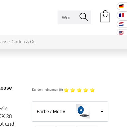
rasse, Garten & Co.
e Räume
Raumakustik
Kundenmeinungen (0)
 Baffeln
Akustikbilder
ele
Farbe / Motiv
k Deckenpaneel
0K 28
ot und
k Lampe
Kissen