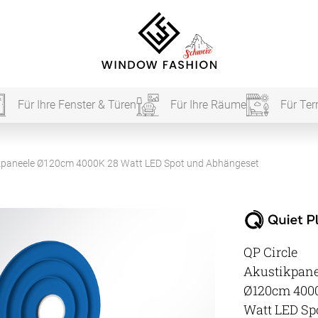
Für Ihre Fenster & Türen
Für Ihre Räume
Für Ter
Für Ihr
ikpaneele Ø120cm 4000K 28 Watt LED Spot und Abhängeset
vorhang
QP Circle
Akustik
Akustikpane
Akusti
Ø120cm 400
Watt LED Sp
Akusti
ardinen