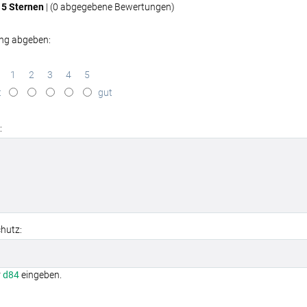
 5 Sternen
| (
0
abgegebene Bewertungen)
ng abgeben:
1
2
3
4
5
t
gut
:
hutz:
r
d84
eingeben.