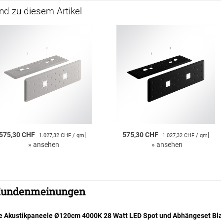
d zu diesem Artikel
575,30 CHF
|
575,30 CHF
|
1.027,32 CHF / qm
1.027,32 CHF / qm
»
ansehen
»
ansehen
undenmeinungen
le Akustikpaneele Ø120cm 4000K 28 Watt LED Spot und Abhängeset Bl