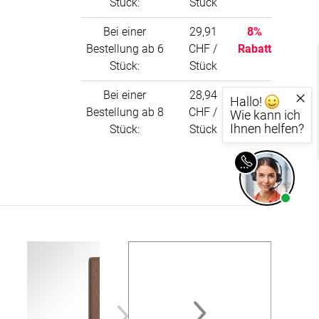
Stück:
Stück
BEZAHLUNG
Bei einer
29,91
8%
Bestellung ab 6
CHF /
Rabatt
sterversand
Vorkasse
Stück:
Stück
tion
PayPal
Bei einer
28,94
11%
Hallo!
Bestellung ab 8
CHF /
Rabatt
Kreditkarte
Wie kann ich
Ihnen helfen?
Stück:
Stück
Rechnung