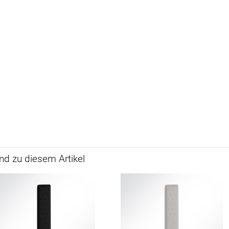
ÜBER UNS
VERSAND
AGB
Kostenloser Mu
urte
Impressum
Versandinforma
Datenschutz
Reklamation
en
FAQ
Widerruf
d zu diesem Artikel