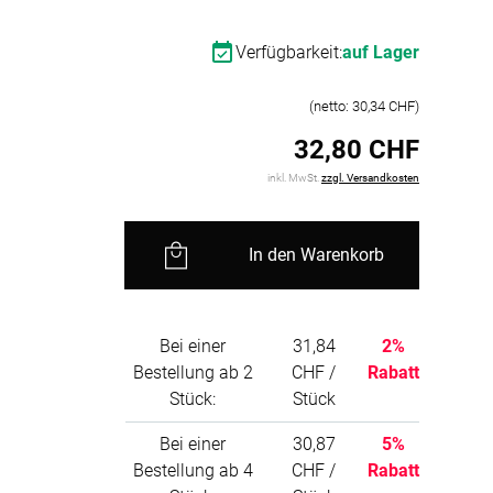
-Absorber Schaum
Verfügbarkeit:
auf Lager
otect
r Raumakustik-
(netto: 30,34 CHF)
te
32,80 CHF
inkl. MwSt.
zzgl. Versandkosten
In den Warenkorb
Bei einer
31,84
2%
Bestellung ab 2
CHF /
Rabatt
Stück:
Stück
Bei einer
30,87
5%
Bestellung ab 4
CHF /
Rabatt