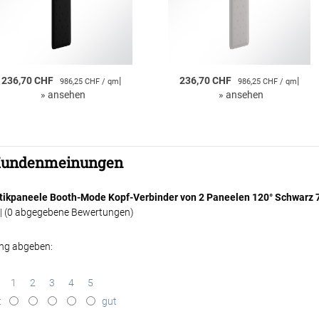
236,70 CHF
|
236,70 CHF
|
986,25 CHF / qm
986,25 CHF / qm
»
ansehen
»
ansehen
undenmeinungen
tikpaneele Booth-Mode Kopf-Verbinder von 2 Paneelen 120° Schwarz 
| (
0
abgegebene Bewertungen)
ng abgeben:
1
2
3
4
5
t
gut