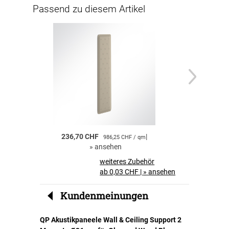
Passend zu diesem Artikel
236,70 CHF
|
236,70 CHF
986,25 CHF / qm
»
ansehen
»
a
weiteres Zubehör
ab 0,03 CHF
|
»
ansehen
Kundenmeinungen
QP Akustikpaneele Wall & Ceiling Support 2