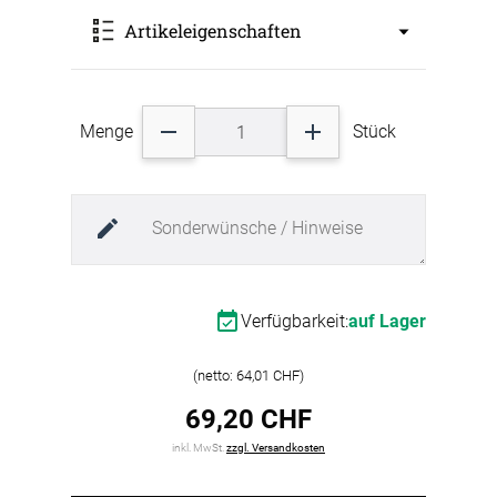
Quiet Please bietet das passende
Artikeleigenschaften
Befestigungsset für jeden Untergrund an. Diese
Magnete mit einem Durchmesser von 36mm
sind für eine Befestigung auf Glas oder an der
Wand geeignet. Sie ermöglichen es, auch
Art: QP Zubehör
Räume mit Glaswänden, zum Beispiel
Menge
Stück
Farbbezeichnung: Blau 5005
Konferenzräume, mit Schallabsorbern zu
Farbgruppe: blau
versehen. Im Set sind zwei Magnete enthalten.
Materialart: Stahl
Verfügbarkeit:
auf Lager
(netto: 64,01 CHF)
69,20 CHF
inkl. MwSt.
zzgl. Versandkosten