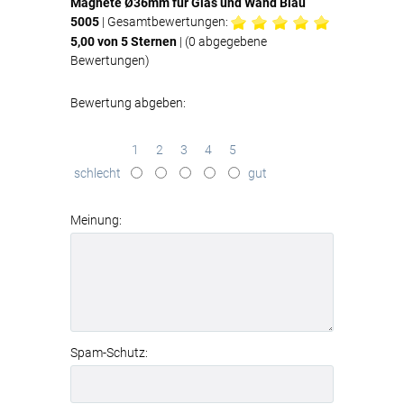
Magnete Ø36mm für Glas und Wand Blau
5005
| Gesamtbewertungen:
5,00
von 5 Sternen
| (
0
abgegebene
Bewertungen)
Bewertung abgeben:
1
2
3
4
5
schlecht
gut
Meinung:
Spam-Schutz: