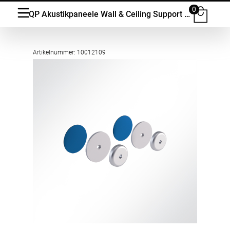
0
QP Akustikpaneele Wall & Ceiling Support 2 Magnete Ø36mm für Glas und Wand
Artikelnummer: 10012109