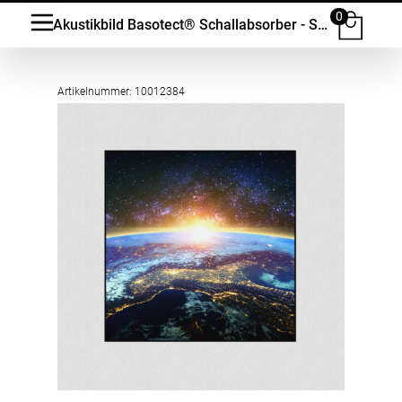
0
Akustikbild Basotect® Schallabsorber - Sunrising Earth in vielen Grössen
Artikelnummer: 10012384