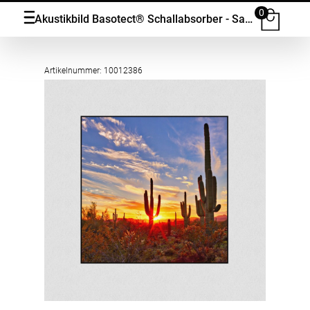
0
Akustikbild Basotect® Schallabsorber - Saguaros bei Sunset in Sonoran Wüste bei Phoenix in vielen Grössen
Artikelnummer: 10012386