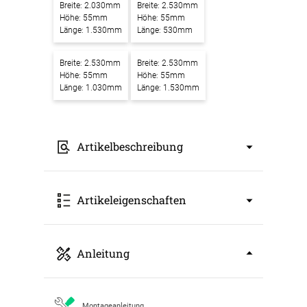
Breite: 2.030mm
Breite: 2.530mm
Höhe: 55mm
Höhe: 55mm
Länge: 1.530mm
Länge: 530mm
Breite: 2.530mm
Breite: 2.530mm
Höhe: 55mm
Höhe: 55mm
Länge: 1.030mm
Länge: 1.530mm
Artikelbeschreibung
Akustikbilder mit Motiv Saguaros bei Sunset
Artikeleigenschaften
in Sonoran Wüste bei Phoenix – Ein
Kunstwerk für bessere Raumakustik
Unsere
Akustikbilder mit Motiv Saguaros bei
Art: Akustikbild
Anleitung
Sunset in Sonoran Wüste bei Phoenix
Breite: 530mm
verbinden modernes Design mit effektiver
Höhe: 55mm
Schallabsorption. Sie setzen nicht nur einen
Länge: 530mm
stilvollen Blickfang in Ihren Räumen, sondern
Farbbezeichnung: schwarz RAL 9005
Montageanleitung