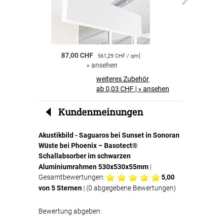
einfach in den Textilspannrahmen eingelegt
und sorgt anschliessend für eine effektive
Schallabsorption.
Akustikbilder für Zuhause
87,00 CHF
|
55,00 CHF
561,29 CHF / qm
Akustikbilder sind ideal für private Räume.
»
ansehen
»
a
Neben der dekorativen Wirkung profitieren Sie
von einer
spürbaren Verbesserung der
weiteres Zubehör
Raumakustik und des Wohnkomforts
.
ab 0,03 CHF
|
»
ansehen
Perfekt für Büros und Geschäftsräume
Kundenmeinungen
Auch in Büros, Konferenzräumen oder
Wartebereichen sind Akustikbilder eine clevere
Akustikbild - Saguaros bei Sunset in Sonoran
Lösung. Sie
reduzieren störenden Nachhall
,
Wüste bei Phoenix – Basotect®
verbessern die Verständlichkeit von
Gesprächen und schaffen eine angenehmere
Schallabsorber im schwarzen
Arbeitsatmosphäre.
Aluminiumrahmen 530x530x55mm
|
Gesamtbewertungen:
5,00
Ihre Vorteile auf einen Blick
von 5 Sternen
| (
0
abgegebene Bewertungen)
Bewertung abgeben:
hochwertiger Textildruck Saguaros bei