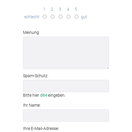
Sunset in Sonoran Wüste bei Phoenix
in
brillanter Qualität
1
2
3
4
5
effektive
Schallabsorption
schlecht
gut
(Absorptionsklasse B)
werkzeuglose Montage
dank
Textilspannrahmen
Meinung:
modernes
Aluminiumrahmen-System
Spam-Schutz:
Bitte hier
d84
eingeben.
Ihr Name:
Ihre E-Mail-Adresse: