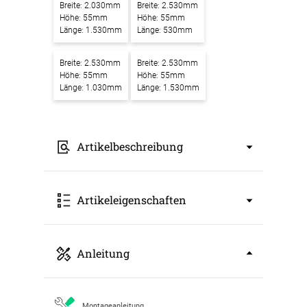
Breite: 2.030mm
Breite: 2.530mm
Höhe: 55mm
Höhe: 55mm
Länge: 1.530mm
Länge: 530mm
Breite: 2.530mm
Breite: 2.530mm
Höhe: 55mm
Höhe: 55mm
Länge: 1.030mm
Länge: 1.530mm
Artikelbeschreibung
Akustikbilder mit Motiv Saguaros bei Sunset
Artikeleigenschaften
in Sonoran Wüste bei Phoenix – Ein
Kunstwerk für bessere Raumakustik
Unsere
Akustikbilder mit Motiv Saguaros bei
Art: Akustikbild
Anleitung
Sunset in Sonoran Wüste bei Phoenix
Breite: 530mm
verbinden modernes Design mit effektiver
Höhe: 55mm
Schallabsorption. Sie setzen nicht nur einen
Länge: 530mm
stilvollen Blickfang in Ihren Räumen, sondern
Farbbezeichnung: grau eloxiert
Montageanleitung