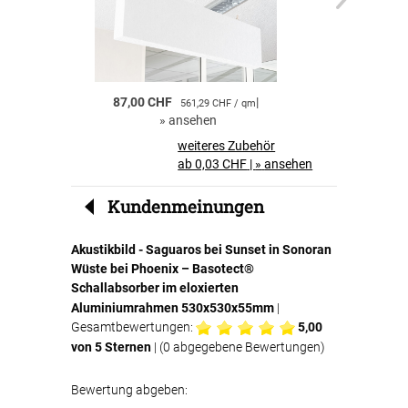
einfach in den Textilspannrahmen eingelegt
und sorgt anschliessend für eine effektive
Schallabsorption.
Akustikbilder für Zuhause
87,00 CHF
|
55,00 CHF
561,29 CHF / qm
Akustikbilder sind ideal für private Räume.
»
ansehen
»
a
Neben der dekorativen Wirkung profitieren Sie
von einer
spürbaren Verbesserung der
weiteres Zubehör
Raumakustik und des Wohnkomforts
.
ab 0,03 CHF
|
»
ansehen
Perfekt für Büros und Geschäftsräume
Kundenmeinungen
Auch in Büros, Konferenzräumen oder
Wartebereichen sind Akustikbilder eine clevere
Akustikbild - Saguaros bei Sunset in Sonoran
Lösung. Sie
reduzieren störenden Nachhall
,
Wüste bei Phoenix – Basotect®
verbessern die Verständlichkeit von
Gesprächen und schaffen eine angenehmere
Schallabsorber im eloxierten
Arbeitsatmosphäre.
Aluminiumrahmen 530x530x55mm
|
Gesamtbewertungen:
5,00
Ihre Vorteile auf einen Blick
von 5 Sternen
| (
0
abgegebene Bewertungen)
Bewertung abgeben:
hochwertiger Textildruck Saguaros bei