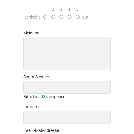
Sunset in Sonoran Wüste bei Phoenix
in
brillanter Qualität
1
2
3
4
5
effektive
Schallabsorption
schlecht
gut
(Absorptionsklasse B)
werkzeuglose Montage
dank
Textilspannrahmen
Meinung:
modernes
Aluminiumrahmen-System
Spam-Schutz:
Bitte hier
d84
eingeben.
Ihr Name:
Ihre E-Mail-Adresse: