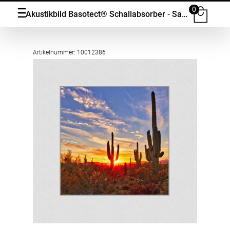
0
Akustikbild Basotect® Schallabsorber - Saguaros bei Sunset in Sonoran Wüste bei Phoenix in vielen Grössen
Artikelnummer: 10012386