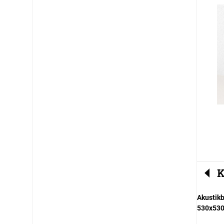
K
Akustikb
530x53