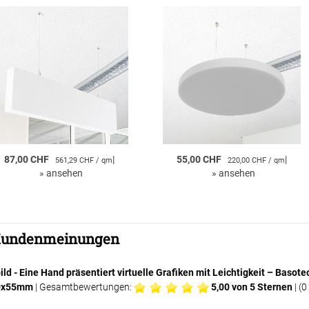
87,00 CHF
|
55,00 CHF
|
561,29 CHF / qm
220,00 CHF / qm
»
ansehen
»
ansehen
undenmeinungen
ild - Eine Hand präsentiert virtuelle Grafiken mit Leichtigkeit – Ba
0x55mm
| Gesamtbewertungen:
5,00
von 5 Sternen
| (
0