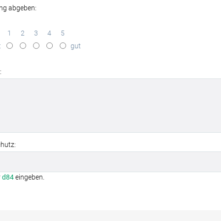
ng abgeben:
1
2
3
4
5
t
gut
:
hutz:
r
d84
eingeben.