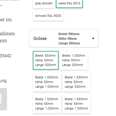
grau eloxiert
weiss RAL 9016
 –
k Raum in Raum
ssen
schwarz RAL 9005
Tischdecke
k Tischtrennwand
ber im
fertigung
k Trennwand
schdecken
rahmen
Breite: 530mm
rössen
Stoffe
Grösse
k Wandpaneel
Höhe: 55mm
5mm
fertigung
Länge: 530mm
r
bild
:
kostoffe
rössen
35442
Breite: 530mm
Breite: 1.030mm
bild mit
Höhe: 55mm
Höhe: 55mm
r
motiv
Länge: 530mm
Länge: 530mm
kpinnwand
Breite: 1.030mm
Breite: 1.530mm
ung:
Höhe: 55mm
Höhe: 55mm
Länge: 1.030mm
Länge: 530mm
kschaumstoffe
Breite: 1.530mm
Breite: 1.530mm
aum Platten
Höhe: 55mm
Höhe: 55mm
Länge: 1.030mm
Länge: 1.530mm
stik Absorber