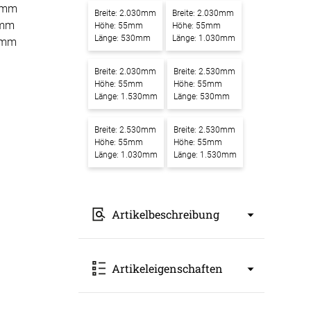
0mm
Breite: 2.030mm
Breite: 2.030mm
-Absorber Schaum
5mm
Höhe: 55mm
Höhe: 55mm
otect
Länge: 530mm
Länge: 1.030mm
0mm
r Raumakustik-
Breite: 2.030mm
Breite: 2.530mm
te
Höhe: 55mm
Höhe: 55mm
Länge: 1.530mm
Länge: 530mm
Breite: 2.530mm
Breite: 2.530mm
Höhe: 55mm
Höhe: 55mm
Länge: 1.030mm
Länge: 1.530mm
Artikelbeschreibung
Akustikbilder mit Motiv Eine Hand
Artikeleigenschaften
präsentiert virtuelle Grafiken mit
Leichtigkeit – Ein Kunstwerk für
bessere Raumakustik