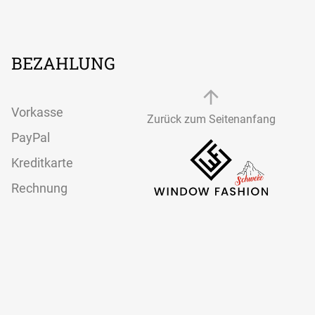
effektive
Schallabsorption
(Absorptionsklasse B)
werkzeuglose Montage
dank
Textilspannrahmen
BEZAHLUNG
modernes
Aluminiumrahmen-
System
Vorkasse
Zurück zum Seitenanfang
PayPal
Kreditkarte
Rechnung