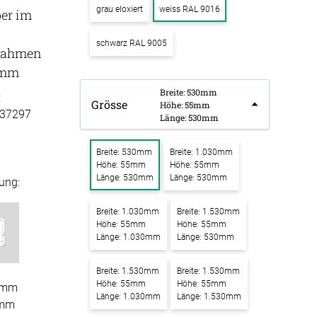
grau eloxiert
weiss RAL 9016
ber im
k Raum in Raum
ssen
schwarz RAL 9005
Tischdecke
k Tischtrennwand
rahmen
fertigung
5mm
k Trennwand
schdecken
Breite: 530mm
rössen
Stoffe
:
Grösse
k Wandpaneel
Höhe: 55mm
37297
fertigung
Länge: 530mm
r
bild
kostoffe
rössen
Breite: 530mm
Breite: 1.030mm
bild mit
Höhe: 55mm
Höhe: 55mm
r
motiv
Länge: 530mm
Länge: 530mm
ung:
kpinnwand
Breite: 1.030mm
Breite: 1.530mm
Höhe: 55mm
Höhe: 55mm
Länge: 1.030mm
Länge: 530mm
kschaumstoffe
Breite: 1.530mm
Breite: 1.530mm
aum Platten
Höhe: 55mm
Höhe: 55mm
0mm
Länge: 1.030mm
Länge: 1.530mm
5mm
stik Absorber