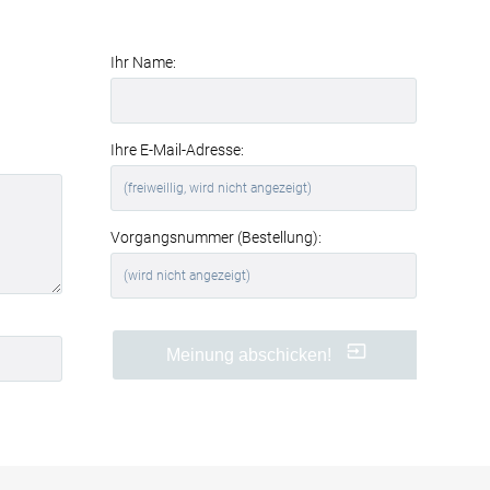
Raumakustik und des Wohnkomforts
.
Perfekt für Büros und
Ihr Name:
Geschäftsräume
Auch in Büros, Konferenzräumen oder
Wartebereichen sind Akustikbilder eine
clevere Lösung. Sie
reduzieren
Ihre E-Mail-Adresse:
störenden Nachhall
, verbessern die
Verständlichkeit von Gesprächen und
schaffen eine angenehmere
Arbeitsatmosphäre.
Vorgangsnummer (Bestellung):
Ihre Vorteile auf einen Blick
hochwertiger Textildruck
Computerchip
in brillanter
Meinung abschicken!
Qualität
effektive
Schallabsorption
(Absorptionsklasse B)
werkzeuglose Montage
dank
Textilspannrahmen
modernes
Aluminiumrahmen-