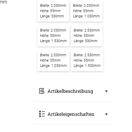
0mm
Breite: 2.030mm
Breite: 2.030mm
-Absorber Schaum
Höhe: 55mm
Höhe: 55mm
otect
Länge: 530mm
Länge: 1.030mm
r Raumakustik-
Breite: 2.030mm
Breite: 2.530mm
te
Höhe: 55mm
Höhe: 55mm
Länge: 1.530mm
Länge: 530mm
Breite: 2.530mm
Breite: 2.530mm
Höhe: 55mm
Höhe: 55mm
Länge: 1.030mm
Länge: 1.530mm
Artikelbeschreibung
Akustikbilder mit Motiv Computerchip
Artikeleigenschaften
– Ein Kunstwerk für bessere
Raumakustik
Unsere
Akustikbilder mit Motiv