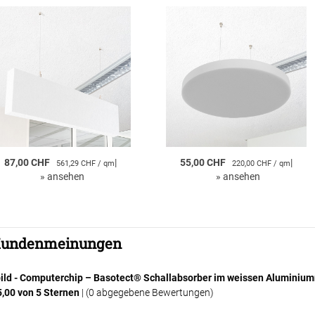
87,00 CHF
|
55,00 CHF
|
561,29 CHF / qm
220,00 CHF / qm
»
ansehen
»
ansehen
undenmeinungen
bild - Computerchip – Basotect® Schallabsorber im weissen Alumin
5,00
von 5 Sternen
| (
0
abgegebene Bewertungen)