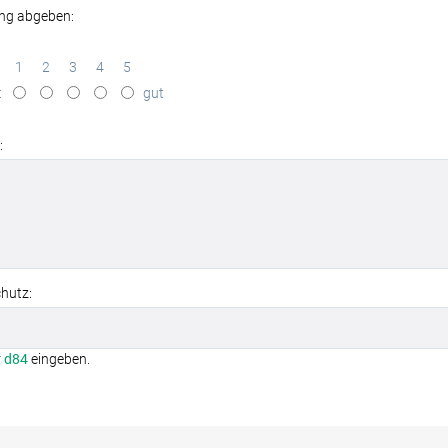
ng abgeben:
1
2
3
4
5
t
gut
:
hutz:
r
d84
eingeben.