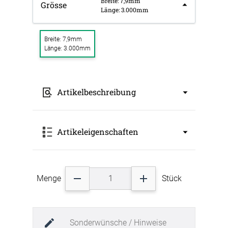
Breite: 7,9mm
Grösse
Länge: 3.000mm
Breite: 7,9mm
Länge: 3.000mm
Artikelbeschreibung
Das hochwertige Nielsen Design Aluminium-
Artikeleigenschaften
Profil 22 eignet sich für die Aufnahme von
Absorberplatten aus Schaumstoff aus
Basotect, PET-Vlies oder PE-Schaum in der
Stärke von 25mm. Das Profil in Silber matt wird
Art: Zubehör Raumakustik
in der Länge von 3,04m geliefert. Im
Menge
Stück
Breite: 7,9mm
Lieferumfang ist kein Montage-Kit enthalten.
Länge: 3.000mm
Bitte bestellen Sie das Montage-Kit (4
Farbbezeichnung: Silber Matt
Stahlwinkel und 2 Aufhänger für die
Farbgruppe: silber
Wandmontage) ggfs. dazu. Für das Abhängen
Materialart: Aluminium
von der Decke empfehlen wir Ihnen unser Set