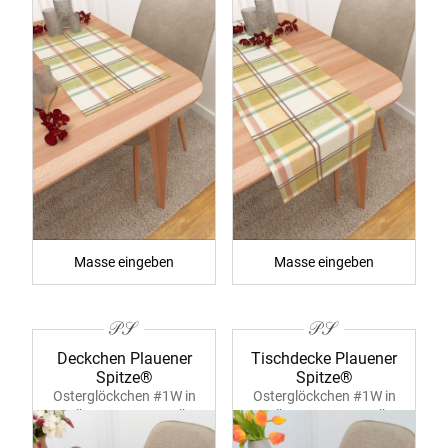
Masse eingeben
Masse eingeben
Deckchen Plauener
Tischdecke Plauener
Spitze®
Spitze®
Osterglöckchen #1W in
Osterglöckchen #1W in
Gelb 39379 ecru-gelb
Gelb 39359 ecru-gelb