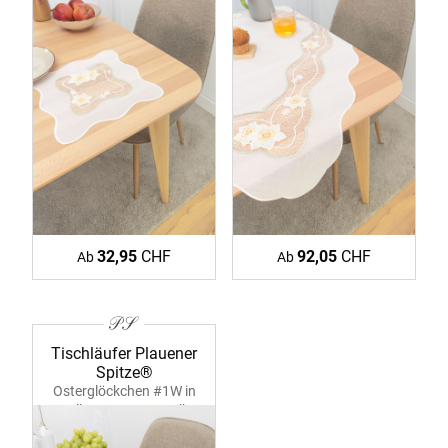
32,95
CHF
92,05
CHF
Ab
Ab
Tischläufer Plauener
Spitze®
Osterglöckchen #1W in
Gelb 39347 ecru-gelb